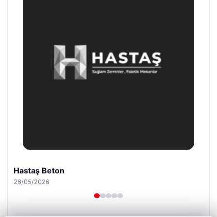
Enes Kaplan Avukatlık Bürosu
28/04/2026