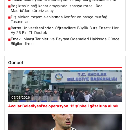
■
Beşiktaş’ın sağ kanat arayışında İspanya rotası: Real
■
Madrid’den sürpriz aday
Dış Mekan Yaşam alanlarında Konfor ve bahçe mutfağı
■
Tasarımları
Bartın Üniversitesi’nden Öğrencilere Büyük Burs Fırsatı: Her
■
Ay 25 Bin TL Destek
Emekli Maaşı Tarihleri ve Bayram Ödemeleri Hakkında Güncel
■
Bilgilendirme
Güncel
05/08/2026
Avcılar Belediyesi’ne operasyon. 12 şüpheli gözaltına alındı