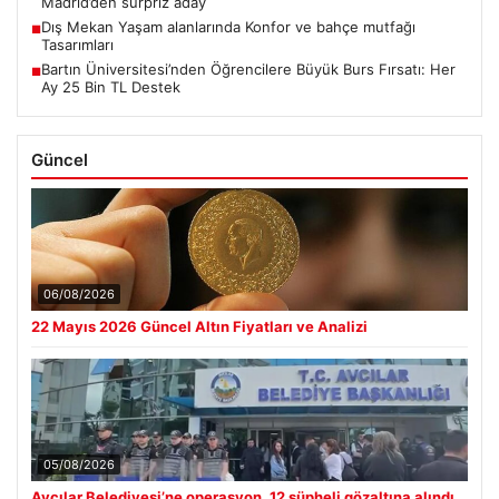
Madrid’den sürpriz aday
Dış Mekan Yaşam alanlarında Konfor ve bahçe mutfağı
■
Tasarımları
Bartın Üniversitesi’nden Öğrencilere Büyük Burs Fırsatı: Her
■
Ay 25 Bin TL Destek
Güncel
06/08/2026
22 Mayıs 2026 Güncel Altın Fiyatları ve Analizi
05/08/2026
Avcılar Belediyesi’ne operasyon. 12 şüpheli gözaltına alındı