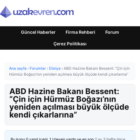
Güncel Haberler
Firma Rehberi
Forum
Çerez Politikası
Ana sayfa
›
Forumlar
›
Dünya
›
ABD Hazine Bakanı Bessent: “Çin için
Hürmüz Boğazı’nın yeniden açılması büyük ölçüde kendi çıkarlarına”
ABD Hazine Bakanı Bessent:
“Çin için Hürmüz Boğazı’nın
yeniden açılması büyük ölçüde
kendi çıkarlarına”
Bu konu 0 yanıt içerir, 1 izleyen vardır ve en son
2 ay 3 hafta önce