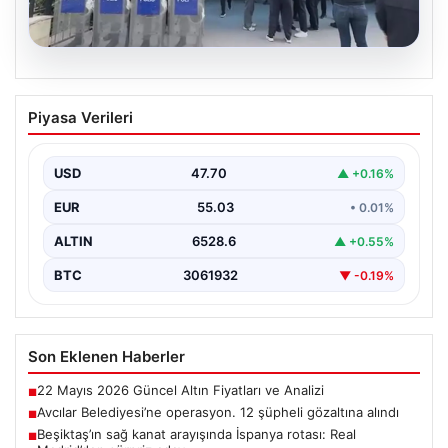
05.08.2026
Avcılar Belediyesi’ne operasyon. 12
Piyasa Verileri
şüpheli gözaltına alındı
USD
47.70
▲ +0.16%
EUR
55.03
• 0.01%
ALTIN
6528.6
▲ +0.55%
BTC
3061932
▼ -0.19%
Son Eklenen Haberler
22 Mayıs 2026 Güncel Altın Fiyatları ve Analizi
■
Avcılar Belediyesi’ne operasyon. 12 şüpheli gözaltına alındı
■
Beşiktaş’ın sağ kanat arayışında İspanya rotası: Real
■