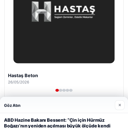
Enes Kaplan Avukatlık Bürosu
28/04/2026
×
Göz Atın
Web sitemizi nasıl kullandığınızı daha iyi anlayabilmek,
deneyiminizi kişiselleştirmek ve geliştirmek amacıyla çerezler
ABD Hazine Bakanı Bessent: “Çin için Hürmüz
kullanıyoruz.
Çerez Politikamız
Boğazı’nın yeniden açılması büyük ölçüde kendi
© 2026 Uzak Evren – Güncel Haberler