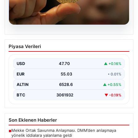
06.08.2026
22 Mayıs 2026 Güncel Altın Fiyatları ve
Piyasa Verileri
Analizi
24 Mayıs 2026 tarihine yaklaşırken, altın fiyatlarındaki
hareketlilik yatırımcıların ve ilgili piyasa uzmanlarının
USD
47.70
▲ +0.16%
en…
EUR
55.03
• 0.01%
ALTIN
6528.6
▲ +0.55%
BTC
3061932
▼ -0.19%
Son Eklenen Haberler
Mekke Ortak Savunma Anlaşması. DMM’den anlaşmaya
■
yönelik iddialara yalanlama geldi