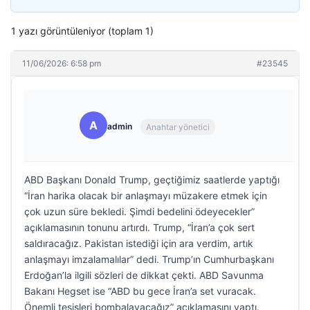
1 yazı görüntüleniyor (toplam 1)
11/06/2026: 6:58 pm
#23545
A
admin
Anahtar yönetici
ABD Başkanı Donald Trump, geçtiğimiz saatlerde yaptığı
“İran harika olacak bir anlaşmayı müzakere etmek için
çok uzun süre bekledi. Şimdi bedelini ödeyecekler”
açıklamasının tonunu artırdı. Trump, “İran’a çok sert
saldıracağız. Pakistan istediği için ara verdim, artık
anlaşmayı imzalamalılar” dedi. Trump’ın Cumhurbaşkanı
Erdoğan’la ilgili sözleri de dikkat çekti. ABD Savunma
Bakanı Hegset ise “ABD bu gece İran’a set vuracak.
Önemli tesisleri bombalayacağız” açıklamasını yaptı.