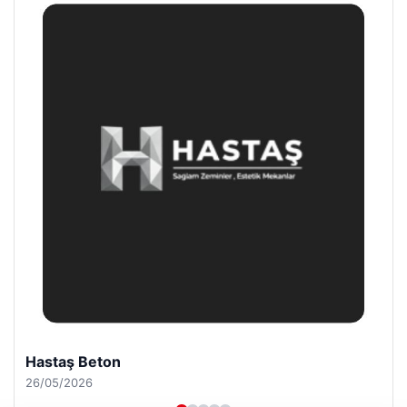
Enes Kaplan Avukatlık Bürosu
28/04/2026