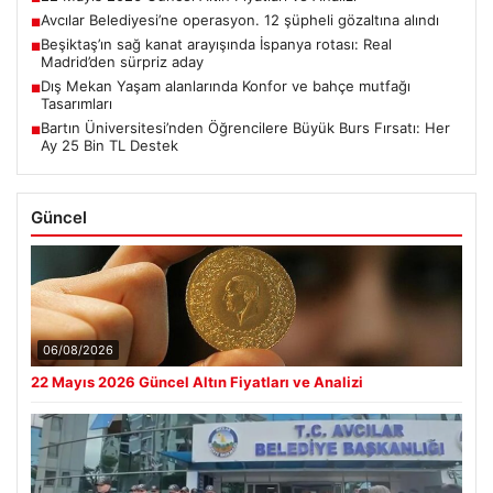
Avcılar Belediyesi’ne operasyon. 12 şüpheli gözaltına alındı
■
Beşiktaş’ın sağ kanat arayışında İspanya rotası: Real
■
Madrid’den sürpriz aday
Dış Mekan Yaşam alanlarında Konfor ve bahçe mutfağı
■
Tasarımları
Bartın Üniversitesi’nden Öğrencilere Büyük Burs Fırsatı: Her
■
Ay 25 Bin TL Destek
Güncel
06/08/2026
22 Mayıs 2026 Güncel Altın Fiyatları ve Analizi