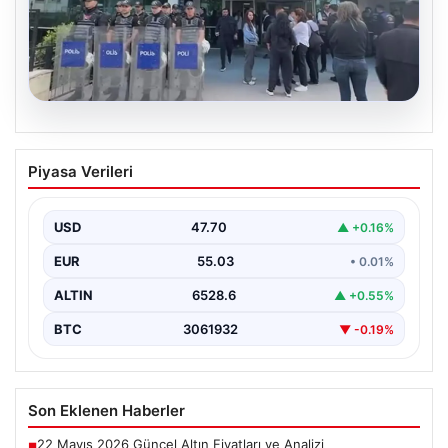
05.08.2026
Avcılar Belediyesi’ne operasyon. 12
Piyasa Verileri
şüpheli gözaltına alındı
USD
47.70
▲ +0.16%
EUR
55.03
• 0.01%
ALTIN
6528.6
▲ +0.55%
BTC
3061932
▼ -0.19%
Son Eklenen Haberler
22 Mayıs 2026 Güncel Altın Fiyatları ve Analizi
■