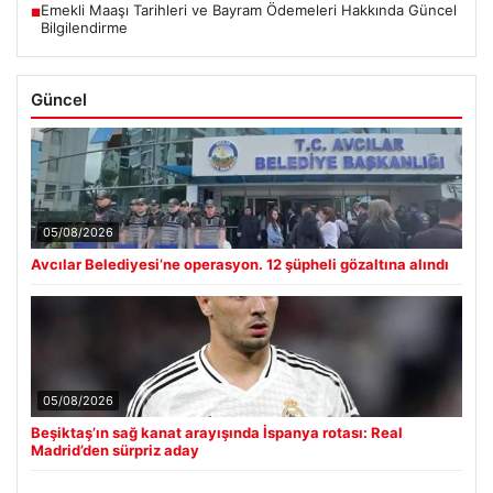
Emekli Maaşı Tarihleri ve Bayram Ödemeleri Hakkında Güncel
■
Bilgilendirme
Güncel
05/08/2026
Avcılar Belediyesi’ne operasyon. 12 şüpheli gözaltına alındı
05/08/2026
Beşiktaş’ın sağ kanat arayışında İspanya rotası: Real
Madrid’den sürpriz aday