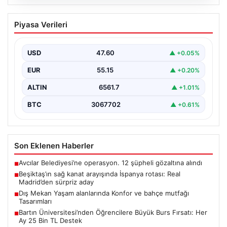
05.08.2026
Beşiktaş’ın sağ kanat arayışında
Piyasa Verileri
İspanya rotası: Real Madrid’den sürpriz
aday
USD
47.60
▲ +0.05%
Muhammed Salah için sürdürülen görüşmelerin son
noktasına ulaşmaması üzerine Beşiktaş yönetimi
EUR
55.15
▲ +0.20%
alternatif çözümlere hız…
ALTIN
6561.7
▲ +1.01%
BTC
3067702
▲ +0.61%
Son Eklenen Haberler
Avcılar Belediyesi’ne operasyon. 12 şüpheli gözaltına alındı
■
Beşiktaş’ın sağ kanat arayışında İspanya rotası: Real
■
Madrid’den sürpriz aday
Dış Mekan Yaşam alanlarında Konfor ve bahçe mutfağı
■
Tasarımları
Bartın Üniversitesi’nden Öğrencilere Büyük Burs Fırsatı: Her
■
Ay 25 Bin TL Destek