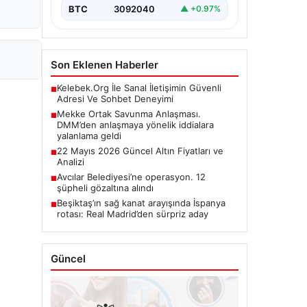
BTC
3092040
▲ +0.97%
Son Eklenen Haberler
Kelebek.Org İle Sanal İletişimin Güvenli
■
Adresi Ve Sohbet Deneyimi
Mekke Ortak Savunma Anlaşması.
■
DMM’den anlaşmaya yönelik iddialara
yalanlama geldi
22 Mayıs 2026 Güncel Altın Fiyatları ve
■
Analizi
Avcılar Belediyesi’ne operasyon. 12
■
şüpheli gözaltına alındı
Beşiktaş’ın sağ kanat arayışında İspanya
■
rotası: Real Madrid’den sürpriz aday
Güncel