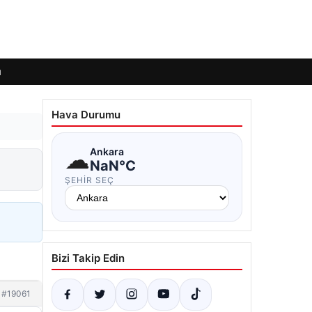
ı
Hava Durumu
☁
Ankara
NaN°C
ŞEHIR SEÇ
Bizi Takip Edin
#19061