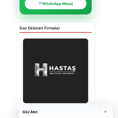
WhatsApp Mesaj
Son Eklenen Firmalar
×
Göz Atın
Enes Kaplan Avukatlık Bürosu