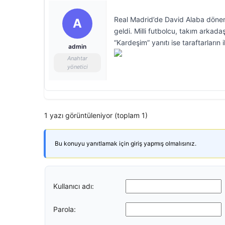
Real Madrid’de David Alaba dönemi
A
geldi. Milli futbolcu, takım arkada
“Kardeşim” yanıtı ise taraftarların il
admin
Anahtar
yönetici
1 yazı görüntüleniyor (toplam 1)
Bu konuyu yanıtlamak için giriş yapmış olmalısınız.
Kullanıcı adı:
Parola: