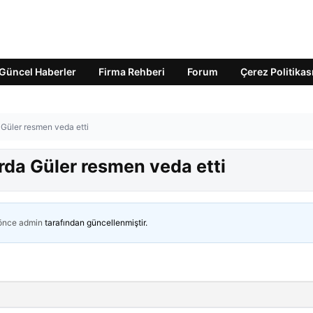
Güncel Haberler
Firma Rehberi
Forum
Çerez Politikas
a Güler resmen veda etti
Arda Güler resmen veda etti
 önce
admin
tarafından güncellenmiştir.