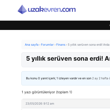
Ana sayfa
›
Forumlar
›
Finans
›
5 yıllık serüven sona erdi! Ard
5 yıllık serüven sona erdi! 
Bu konu 0 yanıt içerir, 1 izleyen vardır ve en son
2 ay 2 hafta
1 yazı görüntüleniyor (toplam 1)
23/05/2026: 9:12 am