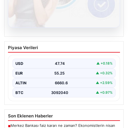
08.08.2026
Kelebek.Org İle Sanal İletişimin Güvenli
Piyasa Verileri
Adresi Ve Sohbet Deneyimi
İnternet çağında insanların kaliteli bir biçimde irtibat
kurması kritik bir değer ifade etmektedir. Halen…
USD
47.74
▲ +0.18%
EUR
55.25
▲ +0.32%
ALTIN
6660.6
▲ +2.59%
BTC
3092040
▲ +0.97%
Son Eklenen Haberler
Merkez Bankası faiz kararı ne zaman? Ekonomistlerin nisan
■