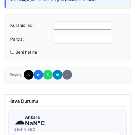
Kullanıcı adı:
Parola:
Beni hatırla
Paylaş:
Hava Durumu
☁
Ankara
NaN°C
ŞEHIR SEÇ