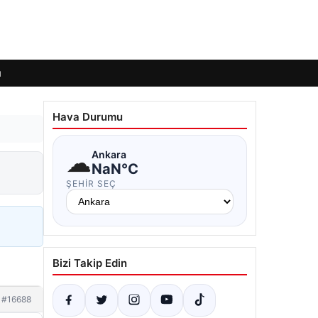
ı
Hava Durumu
☁
Ankara
NaN°C
ŞEHIR SEÇ
Bizi Takip Edin
#16688