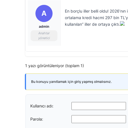
En borçlu iller belli oldu! 2026’nı
A
ortalama kredi hacmi 297 bin TL’y
kullanılan” iller de ortaya çıktı.
admin
Anahtar
yönetici
1 yazı görüntüleniyor (toplam 1)
Bu konuyu yanıtlamak için giriş yapmış olmalısınız.
Kullanıcı adı:
Parola: