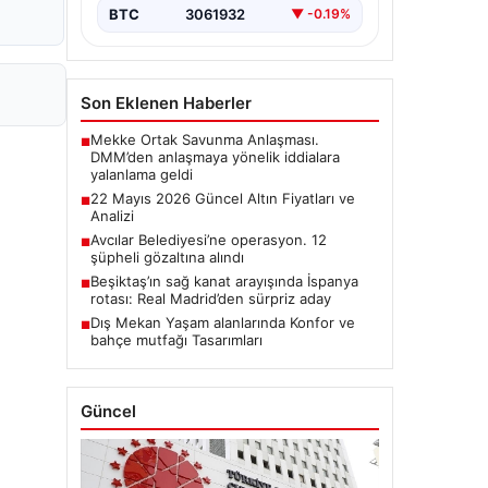
BTC
3061932
▼ -0.19%
Son Eklenen Haberler
Mekke Ortak Savunma Anlaşması.
■
DMM’den anlaşmaya yönelik iddialara
yalanlama geldi
22 Mayıs 2026 Güncel Altın Fiyatları ve
■
Analizi
Avcılar Belediyesi’ne operasyon. 12
■
şüpheli gözaltına alındı
Beşiktaş’ın sağ kanat arayışında İspanya
■
rotası: Real Madrid’den sürpriz aday
Dış Mekan Yaşam alanlarında Konfor ve
■
bahçe mutfağı Tasarımları
Güncel