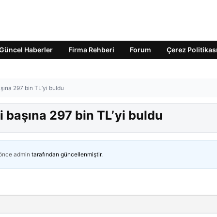
Güncel Haberler
Firma Rehberi
Forum
Çerez Politikas
aşına 297 bin TL’yi buldu
i başına 297 bin TL’yi buldu
 önce
admin
tarafından güncellenmiştir.