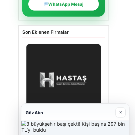
WhatsApp Mesaj
Son Eklenen Firmalar
×
Göz Atın
Enes Kaplan Avukatlık Bürosu