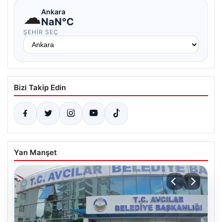
☁
Ankara
NaN°C
ŞEHIR SEÇ
Bizi Takip Edin
Yan Manşet