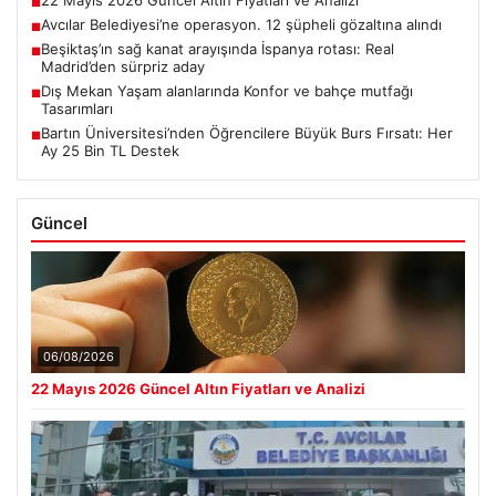
22 Mayıs 2026 Güncel Altın Fiyatları ve Analizi
■
Avcılar Belediyesi’ne operasyon. 12 şüpheli gözaltına alındı
■
Beşiktaş’ın sağ kanat arayışında İspanya rotası: Real
■
Madrid’den sürpriz aday
Dış Mekan Yaşam alanlarında Konfor ve bahçe mutfağı
■
Tasarımları
Bartın Üniversitesi’nden Öğrencilere Büyük Burs Fırsatı: Her
■
Ay 25 Bin TL Destek
Güncel
06/08/2026
22 Mayıs 2026 Güncel Altın Fiyatları ve Analizi