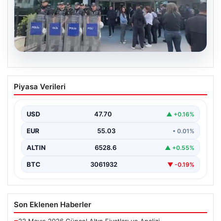
05.08.2026
Avcılar Belediyesi’ne operasyon. 12
Piyasa Verileri
şüpheli gözaltına alındı
USD
47.70
▲ +0.16%
EUR
55.03
• 0.01%
ALTIN
6528.6
▲ +0.55%
BTC
3061932
▼ -0.19%
Son Eklenen Haberler