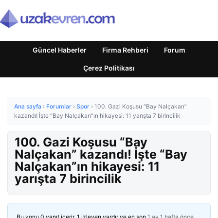
Güncel Haberler
Firma Rehberi
Forum
Çerez Politikası
Ana sayfa
›
Forumlar
›
Spor
›
100. Gazi Koşusu “Bay Nalçakan”
kazandı! İşte “Bay Nalçakan”ın hikayesi: 11 yarışta 7 birincilik
100. Gazi Koşusu “Bay
Nalçakan” kazandı! İşte “Bay
Nalçakan”ın hikayesi: 11
yarışta 7 birincilik
Bu konu 0 yanıt içerir, 1 izleyen vardır ve en son
1 ay 1 hafta önce