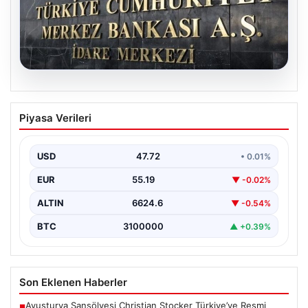
08.08.2026
Merkez Bankası faiz kararı ne zaman?
Piyasa Verileri
Ekonomistlerin nisan ayı faiz beklentisi
belli oldu
USD
47.72
• 0.01%
EUR
55.19
▼ -0.02%
ALTIN
6624.6
▼ -0.54%
BTC
3100000
▲ +0.39%
Son Eklenen Haberler
Avusturya Şansölyesi Christian Stocker Türkiye’ye Resmi
■