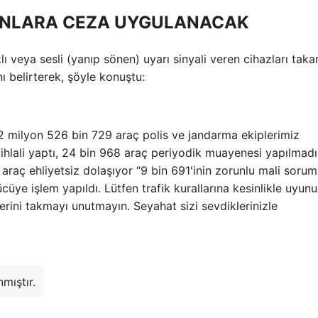
ANLARA CEZA UYGULANACAK
lı veya sesli (yanıp sönen) uyarı sinyali veren cihazları taka
ı belirterek, şöyle konuştu:
2 milyon 526 bin 729 araç polis ve jandarma ekiplerimiz
ihlali yaptı, 24 bin 968 araç periyodik muayenesi yapılmadı
araç ehliyetsiz dolaşıyor “9 bin 691'inin zorunlu mali sorum
ye işlem yapıldı. Lütfen trafik kurallarına kesinlikle uyunu
ini takmayı unutmayın. Seyahat sizi sevdiklerinizle
mıştır.