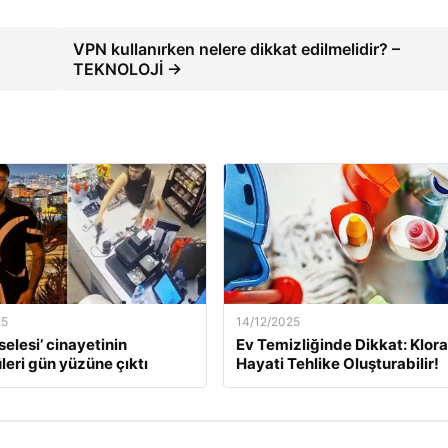
VPN kullanırken nelere dikkat edilmelidir? –
TEKNOLOJİ →
25
14/12/2025
selesi’ cinayetinin
Ev Temizliğinde Dikkat: Klor
leri gün yüzüne çıktı
Hayati Tehlike Oluşturabilir!