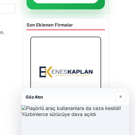
Son Eklenen Firmalar
n.
×
Göz Atın
Enes Kaplan Avukatlık Bürosu
28/04/2026