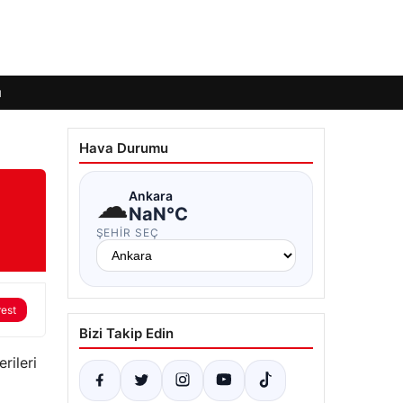
ı
Hava Durumu
☁
Ankara
NaN°C
ŞEHIR SEÇ
rest
Bizi Takip Edin
rileri