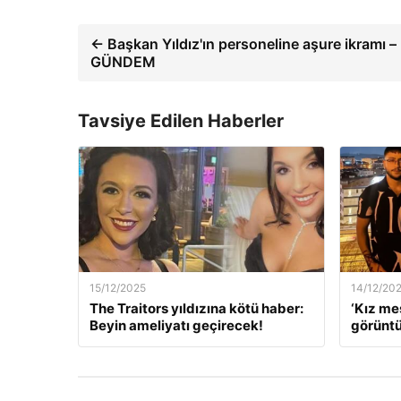
← Başkan Yıldız'ın personeline aşure ikramı –
GÜNDEM
Tavsiye Edilen Haberler
15/12/2025
14/12/20
The Traitors yıldızına kötü haber:
‘Kız me
Beyin ameliyatı geçirecek!
görüntü