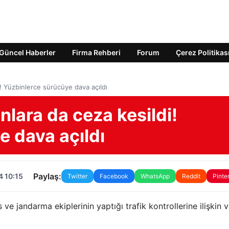
Güncel Haberler
Firma Rehberi
Forum
Çerez Politikas
i! Yüzbinlerce sürücüye dava açıldı
nlara da ceza kesildi!
e dava açıldı
Paylaş:
4 10:15
Twitter
Facebook
WhatsApp
Reddit
Pinte
s ve jandarma ekiplerinin yaptığı trafik kontrollerine ilişkin ve