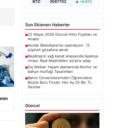
BTC
3067702
▲ +0.61%
Son Eklenen Haberler
22 Mayıs 2026 Güncel Altın Fiyatları ve
■
Analizi
Avcılar Belediyesi’ne operasyon. 12
■
şüpheli gözaltına alındı
Beşiktaş’ın sağ kanat arayışında İspanya
■
rotası: Real Madrid’den sürpriz aday
Dış Mekan Yaşam alanlarında Konfor ve
■
bahçe mutfağı Tasarımları
Bartın Üniversitesi’nden Öğrencilere
■
Büyük Burs Fırsatı: Her Ay 25 Bin TL
Destek
amin
Güncel