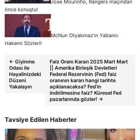
Jose Mourinho, Rangers maçından
önce konuştu!
McNun Otyakmaz’ın Yabancı
Hakemi Sözleri!
← Giyinme
Faiz Oranı Kararı 2025 Mart Mart
Odası ile
|| Amerika Birleşik Devletleri
Hayalinizdeki
Federal Rezervinin (Fed) faiz
Düzeni
oranının kararı hangi tarihte
Yakalayın
açıklanacaksa? Fed’in
indirilmesine faiz? Küresel Fed
pazarlarında gözler! →
Tavsiye Edilen Haberler