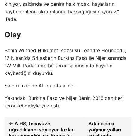
kınıyor, saldırıda ve benim halkımdaki hayatlarını
kaybedenlerin akrabalarına başsağlığı sunuyoruz.”
ifade.
Olay
Benin Wilfried Hükümeti sözcüsü Leandre Hounbedji,
17 Nisan'da 54 askerin Burkina Faso ile Nijer sınırında
“W Milli Parkı” nda bir terör saldırısında hayatını
kaybettiğini duyurdu.
Saldırı üzerine Al -qaeda alındı.
Yakındaki Burkina Faso ve Nijer Benin 2016'dan beri
terör tehdidiyle yüzleşti.
← AİHS, tecavüze
Adana'daki
uğradıklarını söyleyen kızları
yağmur yolları
koruyamadığı için Fransa'yı
su altında