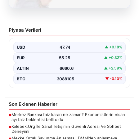
08.08.2026
Kelebek.Org İle Sanal İletişimin Güvenli
Piyasa Verileri
Adresi Ve Sohbet Deneyimi
İnternet çağında insanların kaliteli bir biçimde irtibat
kurması kritik bir değer ifade etmektedir. Halen…
USD
47.74
▲ +0.18%
EUR
55.25
▲ +0.32%
ALTIN
6660.6
▲ +2.59%
BTC
3088105
▼ -0.10%
Son Eklenen Haberler
Merkez Bankası faiz kararı ne zaman? Ekonomistlerin nisan
■
ayı faiz beklentisi belli oldu
Kelebek.Org İle Sanal İletişimin Güvenli Adresi Ve Sohbet
■
Deneyimi
Mekke Ortak Savunma Anlaşması. DMM’den anlaşmaya
■