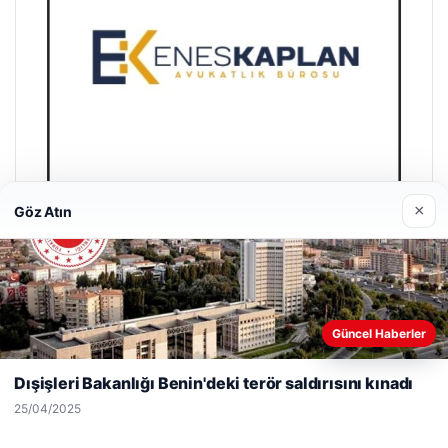
×
Göz Atın
Enes Kaplan Avukatlık Bürosu
28/04/2026
Web sitemizi nasıl kullandığınızı daha iyi anlayabilmek,
Güncel Haberler
deneyiminizi kişiselleştirmek ve geliştirmek amacıyla çerezler
kullanıyoruz.
Çerez Politikamız
Dışişleri Bakanlığı Benin'deki terör saldırısını kınadı
Reddet
Kabul Et
25/04/2025