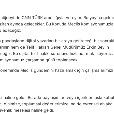
bu müjdeyi de CNN TÜRK aracılığıyla vereyim. Bu yayına gel
aziran ayında gelecekler. Bu konuda Meclis komisyonumuzla
ip edeceğiz.
 paydaşların dijital yazarları bir araya getireceği bir sonrak
nın hem de Telif Hakları Genel Müdürümüz Erkin Bey'in
eğiz. Bu dijital telif hakkı sorununu hızlandırmak istiyoruz.
 Komisyonumuz çarşamba günü toplanacak.
 döneminde Meclis gündemini hazırlamak için çalışmalarımızı
 haline geldi. Burada paylaşımları veya içerikleri asla kabul
a, dinimize, toplumsal değerlerimize, ne de evrensel ahlaka
venlik meselesi haline geldi.