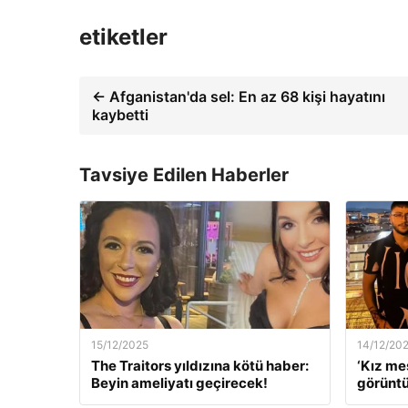
etiketler
← Afganistan'da sel: En az 68 kişi hayatını
kaybetti
Tavsiye Edilen Haberler
15/12/2025
14/12/20
The Traitors yıldızına kötü haber:
‘Kız me
Beyin ameliyatı geçirecek!
görüntü