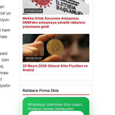
eri
07/08/2026
Tok'un
Mekke Ortak Savunma Anlaşması.
iyor.
DMM’den anlaşmaya yönelik iddialara
yalanlama geldi
ki hem
ması
zeni
06/08/2026
n tüm
si,
22 Mayıs 2026 Güncel Altın Fiyatları ve
Analizi
lması
zi
iyetin
Rehbere Firma Ekle
WhatsApp üzerinden bize ulaşın,
firmanızı hemen listeleyelim.