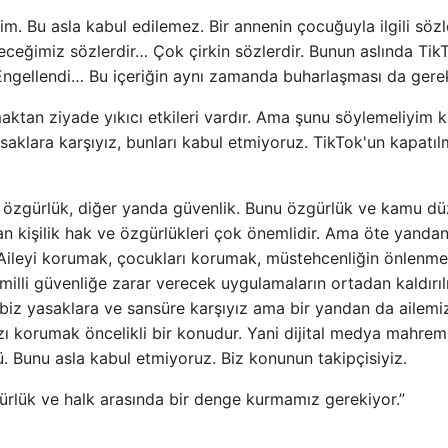
im. Bu asla kabul edilemez. Bir annenin çocuğuyla ilgili sözl
ceğimiz sözlerdir… Çok çirkin sözlerdir. Bunun aslında Tik
 Engellendi… Bu içeriğin aynı zamanda buharlaşması da gerek
lmaktan ziyade yıkıcı etkileri vardır. Ama şunu söylemeliyim 
saklara karşıyız, bunları kabul etmiyoruz. TikTok'un kapatıl
özgürlük, diğer yanda güvenlik. Bunu özgürlük ve kamu dü
dan kişilik hak ve özgürlükleri çok önemlidir. Ama öte yanda
Aileyi korumak, çocukları korumak, müstehcenliğin önlenme
milli güvenliğe zarar verecek uygulamaların ortadan kaldırı
biz yasaklara ve sansüre karşıyız ama bir yandan da ailemi
zı korumak öncelikli bir konudur. Yani dijital medya mahrem
 Bunu asla kabul etmiyoruz. Biz konunun takipçisiyiz.
ürlük ve halk arasında bir denge kurmamız gerekiyor.”