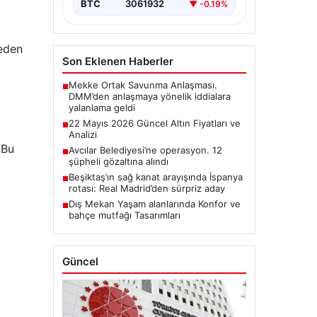
BTC
3061932
▼ -0.19%
meden
Son Eklenen Haberler
Mekke Ortak Savunma Anlaşması.
■
DMM’den anlaşmaya yönelik iddialara
yalanlama geldi
i
22 Mayıs 2026 Güncel Altın Fiyatları ve
■
Analizi
 Bu
Avcılar Belediyesi’ne operasyon. 12
■
şüpheli gözaltına alındı
Beşiktaş’ın sağ kanat arayışında İspanya
■
rotası: Real Madrid’den sürpriz aday
Dış Mekan Yaşam alanlarında Konfor ve
■
bahçe mutfağı Tasarımları
Güncel