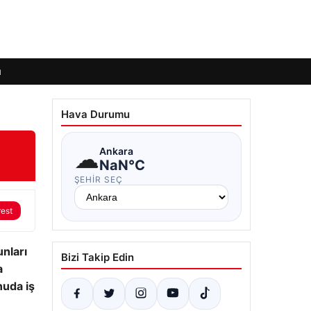
ı
Hava Durumu
☁
Ankara
NaN°C
ŞEHIR SEÇ
rest
unları
Bizi Takip Edin
a
nuda iş