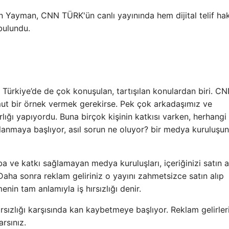
Yayman, CNN TÜRK'ün canlı yayınında hem dijital telif ha
bulundu.
, Türkiye’de de çok konuşulan, tartışılan konulardan biri. 
omut bir örnek vermek gerekirse. Pek çok arkadaşımız ve
rlığı yapıyordu. Buna birçok kişinin katkısı varken, herhangi 
kullanmaya başlıyor, asıl sorun ne oluyor? bir medya kuruluşu
a ve katkı sağlamayan medya kuruluşları, içeriğinizi satın al
aha sonra reklam geliriniz o yayını zahmetsizce satın alıp
nin tam anlamıyla iş hırsızlığı denir.
sızlığı karşısında kan kaybetmeye başlıyor. Reklam gelirler
rsınız.