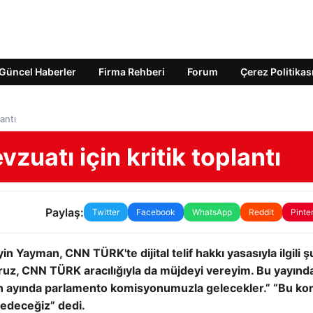
Güncel Haberler
Firma Rehberi
Forum
Çerez Politikas
lantı
evzuatı için kritik toplantı
Paylaş:
Twitter
Facebook
WhatsApp
Reddit
Pinte
ayman, CNN TÜRK'te dijital telif hakkı yasasıyla ilgili ş
yoruz, CNN TÜRK aracılığıyla da müjdeyi vereyim. Bu yayınd
ran ayında parlamento komisyonumuzla gelecekler.” “Bu ko
p edeceğiz” dedi.