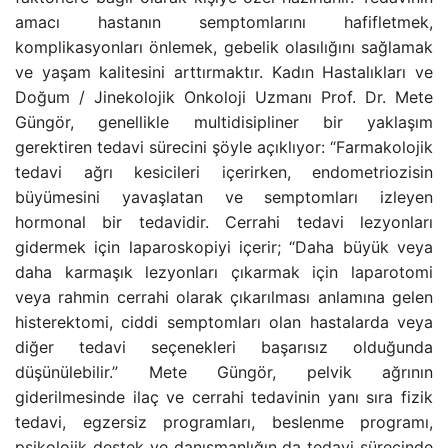
amacı hastanın semptomlarını hafifletmek,
komplikasyonları önlemek, gebelik olasılığını sağlamak
ve yaşam kalitesini arttırmaktır. Kadın Hastalıkları ve
Doğum / Jinekolojik Onkoloji Uzmanı Prof. Dr. Mete
Güngör, genellikle multidisipliner bir yaklaşım
gerektiren tedavi sürecini şöyle açıklıyor: “Farmakolojik
tedavi ağrı kesicileri içerirken, endometriozisin
büyümesini yavaşlatan ve semptomları izleyen
hormonal bir tedavidir. Cerrahi tedavi lezyonları
gidermek için laparoskopiyi içerir; “Daha büyük veya
daha karmaşık lezyonları çıkarmak için laparotomi
veya rahmin cerrahi olarak çıkarılması anlamına gelen
histerektomi, ciddi semptomları olan hastalarda veya
diğer tedavi seçenekleri başarısız olduğunda
düşünülebilir.” Mete Güngör, pelvik ağrının
giderilmesinde ilaç ve cerrahi tedavinin yanı sıra fizik
tedavi, egzersiz programları, beslenme programı,
psikolojik destek ve danışmanlığın da tedavi sürecinde