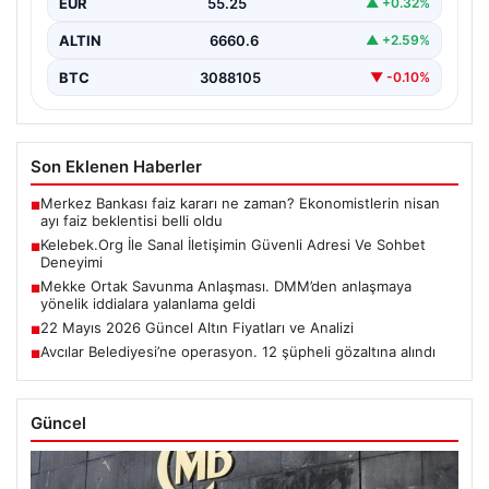
EUR
55.25
▲ +0.32%
ALTIN
6660.6
▲ +2.59%
BTC
3088105
▼ -0.10%
Son Eklenen Haberler
Merkez Bankası faiz kararı ne zaman? Ekonomistlerin nisan
■
ayı faiz beklentisi belli oldu
Kelebek.Org İle Sanal İletişimin Güvenli Adresi Ve Sohbet
■
Deneyimi
Mekke Ortak Savunma Anlaşması. DMM’den anlaşmaya
■
yönelik iddialara yalanlama geldi
22 Mayıs 2026 Güncel Altın Fiyatları ve Analizi
■
Avcılar Belediyesi’ne operasyon. 12 şüpheli gözaltına alındı
■
Güncel