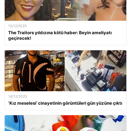
15/12/2025
The Traitors yıldızına kötü haber: Beyin ameliyatı
geçirecek!
14/12/2025
‘Kız meselesi’ cinayetinin görüntüleri gün yüzüne çıktı