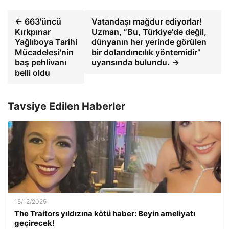
← 663'üncü
Vatandaşı mağdur ediyorlar!
Kırkpınar
Uzman, “Bu, Türkiye'de değil,
Yağlıboya Tarihi
dünyanın her yerinde görülen
Mücadelesi'nin
bir dolandırıcılık yöntemidir”
baş pehlivanı
uyarısında bulundu. →
belli oldu
Tavsiye Edilen Haberler
15/12/2025
The Traitors yıldızına kötü haber: Beyin ameliyatı
geçirecek!