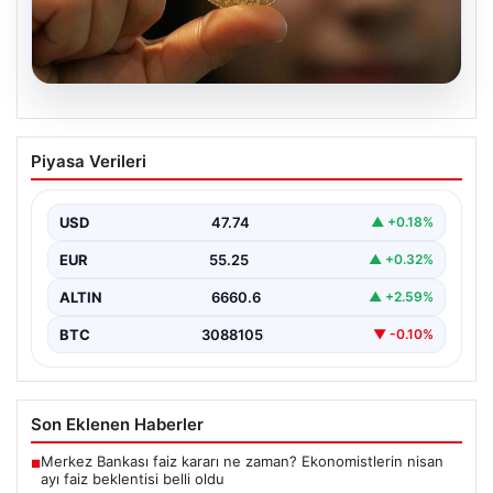
06.08.2026
22 Mayıs 2026 Güncel Altın Fiyatları ve
Piyasa Verileri
Analizi
24 Mayıs 2026 tarihine yaklaşırken, altın fiyatlarındaki
hareketlilik yatırımcıların ve ilgili piyasa uzmanlarının
USD
47.74
▲ +0.18%
en…
EUR
55.25
▲ +0.32%
ALTIN
6660.6
▲ +2.59%
BTC
3088105
▼ -0.10%
Son Eklenen Haberler
Merkez Bankası faiz kararı ne zaman? Ekonomistlerin nisan
■
ayı faiz beklentisi belli oldu