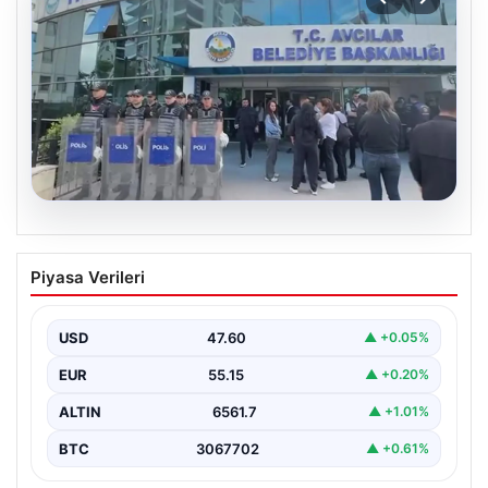
05.08.2026
Avcılar Belediyesi’ne operasyon. 12
Piyasa Verileri
şüpheli gözaltına alındı
USD
47.60
▲ +0.05%
EUR
55.15
▲ +0.20%
ALTIN
6561.7
▲ +1.01%
BTC
3067702
▲ +0.61%