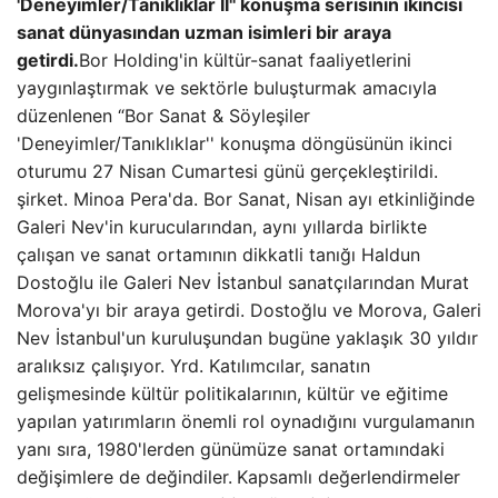
'Deneyimler/Tanıklıklar II'' konuşma serisinin ikincisi
sanat dünyasından uzman isimleri bir araya
getirdi.
Bor Holding'in kültür-sanat faaliyetlerini
yaygınlaştırmak ve sektörle buluşturmak amacıyla
düzenlenen “Bor Sanat & Söyleşiler
'Deneyimler/Tanıklıklar'' konuşma döngüsünün ikinci
oturumu 27 Nisan Cumartesi günü gerçekleştirildi.
şirket. Minoa Pera'da. Bor Sanat, Nisan ayı etkinliğinde
Galeri Nev'in kurucularından, aynı yıllarda birlikte
çalışan ve sanat ortamının dikkatli tanığı Haldun
Dostoğlu ile Galeri Nev İstanbul sanatçılarından Murat
Morova'yı bir araya getirdi. Dostoğlu ve Morova, Galeri
Nev İstanbul'un kuruluşundan bugüne yaklaşık 30 yıldır
aralıksız çalışıyor. Yrd. Katılımcılar, sanatın
gelişmesinde kültür politikalarının, kültür ve eğitime
yapılan yatırımların önemli rol oynadığını vurgulamanın
yanı sıra, 1980'lerden günümüze sanat ortamındaki
değişimlere de değindiler.
Kapsamlı değerlendirmeler