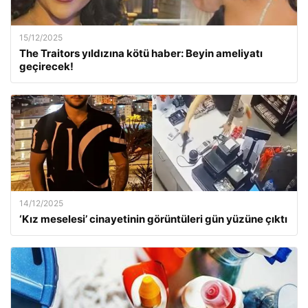
15/12/2025
The Traitors yıldızına kötü haber: Beyin ameliyatı
geçirecek!
14/12/2025
‘Kız meselesi’ cinayetinin görüntüleri gün yüzüne çıktı