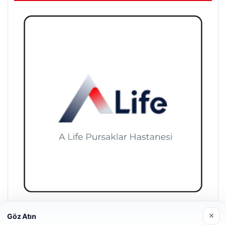
A Life Pursaklar Hastanesi
×
Göz Atın
27/03/2026