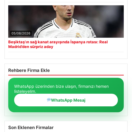
05/08/2026
Beşiktaş’ın sağ kanat arayışında İspanya rotası: Real
Madrid’den sürpriz aday
Rehbere Firma Ekle
WhatsApp üzerinden bize ulaşın, firmanızı hemen
listeleyelim.
WhatsApp Mesaj
Son Eklenen Firmalar