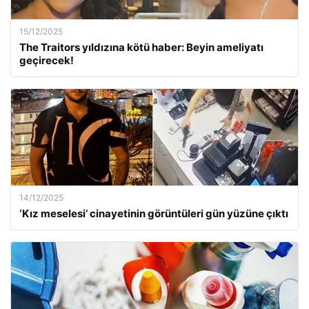
15/12/2025
The Traitors yıldızına kötü haber: Beyin ameliyatı
geçirecek!
14/12/2025
‘Kız meselesi’ cinayetinin görüntüleri gün yüzüne çıktı