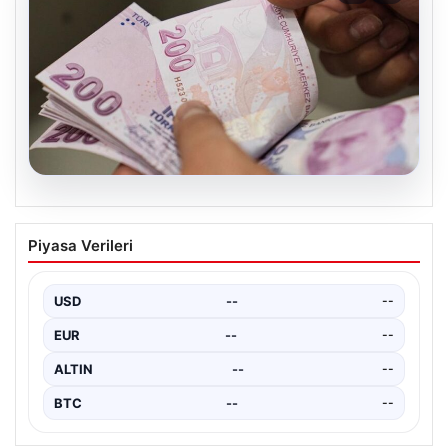
02.08.2026
Bayram ikramiyeleri ne zaman yatacak?
Piyasa Verileri
2026 Kurban Bayramı emekli ikramiye
ödemeleri
USD
--
--
EUR
--
--
ALTIN
--
--
BTC
--
--