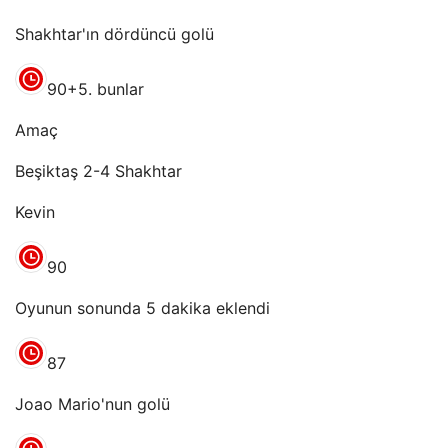
Shakhtar'ın dördüncü golü
90+5. bunlar
Amaç
Beşiktaş 2-4 Shakhtar
Kevin
90
Oyunun sonunda 5 dakika eklendi
87
Joao Mario'nun golü