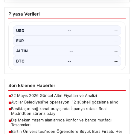
04.08.2026
Bartın Üniversitesi’nden Öğrencilere
Piyasa Verileri
Büyük Burs Fırsatı: Her Ay 25 Bin TL
Destek
USD
--
--
2026 Yükseköğretim Kurumları Sınavı (YKS) tercihleri
yaklaşırken, öğrencilerin hayallerini gerçeğe
EUR
--
--
dönüştürmek için yeni imkanlar…
ALTIN
--
--
BTC
--
--
Son Eklenen Haberler
22 Mayıs 2026 Güncel Altın Fiyatları ve Analizi
■
Avcılar Belediyesi’ne operasyon. 12 şüpheli gözaltına alındı
■
Beşiktaş’ın sağ kanat arayışında İspanya rotası: Real
■
Madrid’den sürpriz aday
Dış Mekan Yaşam alanlarında Konfor ve bahçe mutfağı
■
Tasarımları
Bartın Üniversitesi’nden Öğrencilere Büyük Burs Fırsatı: Her
■