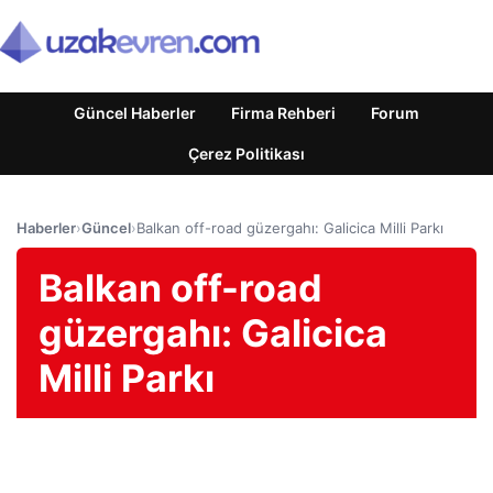
Güncel Haberler
Firma Rehberi
Forum
Çerez Politikası
Haberler
›
Güncel
›
Balkan off-road güzergahı: Galicica Milli Parkı
Balkan off-road
güzergahı: Galicica
Milli Parkı