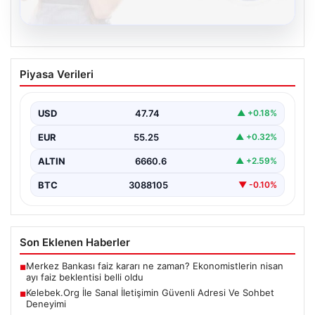
08.08.2026
Kelebek.Org İle Sanal İletişimin Güvenli
Piyasa Verileri
Adresi Ve Sohbet Deneyimi
İnternet çağında insanların kaliteli bir biçimde irtibat
kurması kritik bir değer ifade etmektedir. Halen…
USD
47.74
▲ +0.18%
EUR
55.25
▲ +0.32%
ALTIN
6660.6
▲ +2.59%
BTC
3088105
▼ -0.10%
Son Eklenen Haberler
Merkez Bankası faiz kararı ne zaman? Ekonomistlerin nisan
■
ayı faiz beklentisi belli oldu
Kelebek.Org İle Sanal İletişimin Güvenli Adresi Ve Sohbet
■
Deneyimi