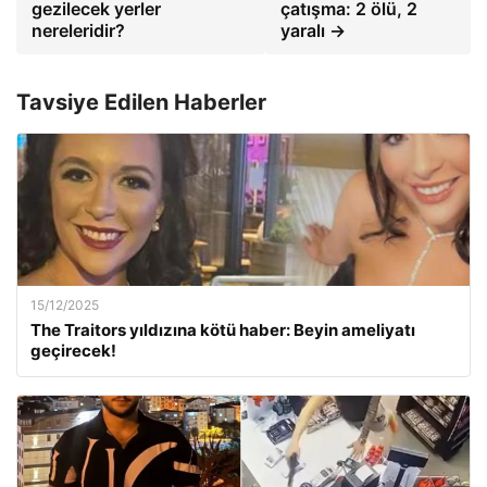
gezilecek yerler
çatışma: 2 ölü, 2
nereleridir?
yaralı →
Tavsiye Edilen Haberler
15/12/2025
The Traitors yıldızına kötü haber: Beyin ameliyatı
geçirecek!