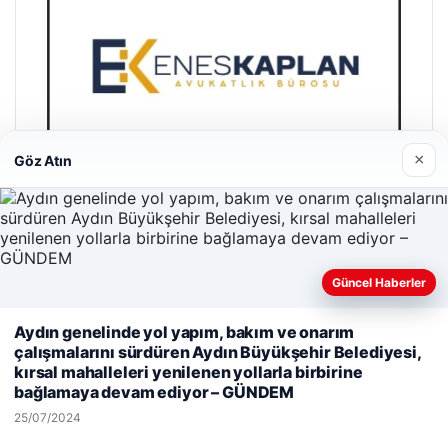
×
Göz Atın
Enes Kaplan Avukatlık Bürosu
Güncel Haberler
28/04/2026
Aydın genelinde yol yapım, bakım ve onarım
Web sitemizi nasıl kullandığınızı daha iyi anlayabilmek,
çalışmalarını sürdüren Aydın Büyükşehir Belediyesi,
deneyiminizi kişiselleştirmek ve geliştirmek amacıyla çerezler
kırsal mahalleleri yenilenen yollarla birbirine
kullanıyoruz.
Çerez Politikamız
bağlamaya devam ediyor – GÜNDEM
Reddet
Kabul Et
25/07/2024