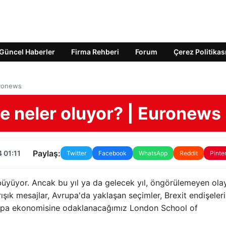
Güncel Haberler
Firma Rehberi
Forum
Çerez Politikas
uronews
 neler oluyor? | Euronews
Paylaş:
 01:11
Twitter
Facebook
WhatsApp
Reddit
Pinte
üyüyor. Ancak bu yıl ya da gelecek yıl, öngörülemeyen olay
şık mesajlar, Avrupa'da yaklaşan seçimler, Brexit endişeleri
upa ekonomisine odaklanacağımız London School of