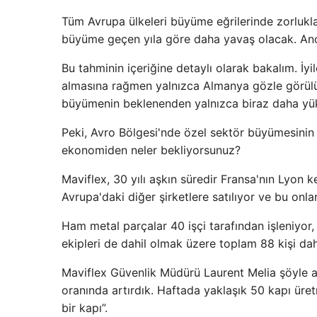
Tüm Avrupa ülkeleri büyüme eğrilerinde zorlukl
büyüme geçen yıla göre daha yavaş olacak. Anca
Bu tahminin içeriğine detaylı olarak bakalım. İ
almasına rağmen yalnızca Almanya gözle görülür
büyümenin beklenenden yalnızca biraz daha yük
Peki, Avro Bölgesi'nde özel sektör büyümesinin 
ekonomiden neler bekliyorsunuz?
Maviflex, 30 yılı aşkın süredir Fransa'nın Lyon k
Avrupa'daki diğer şirketlere satılıyor ve bu onla
Ham metal parçalar 40 işçi tarafından işleniyor,
ekipleri de dahil olmak üzere toplam 88 kişi dah
Maviflex Güvenlik Müdürü Laurent Melia şöyle aç
oranında artırdık. Haftada yaklaşık 50 kapı üre
bir kapı”.