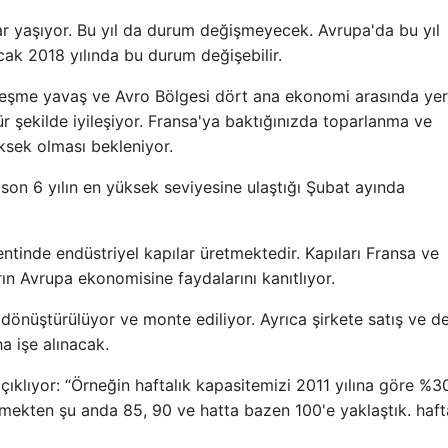
ar yaşıyor. Bu yıl da durum değişmeyecek. Avrupa'da bu yıl
k 2018 yılında bu durum değişebilir.
yileşme yavaş ve Avro Bölgesi dört ana ekonomi arasında yer
 şekilde iyileşiyor. Fransa'ya baktığınızda toparlanma ve
sek olması bekleniyor.
son 6 yılın en yüksek seviyesine ulaştığı Şubat ayında
entinde endüstriyel kapılar üretmektedir. Kapıları Fransa ve
rın Avrupa ekonomisine faydalarını kanıtlıyor.
 dönüştürülüyor ve monte ediliyor. Ayrıca şirkete satış ve d
a işe alınacak.
ıklıyor: “Örneğin haftalık kapasitemizi 2011 yılına göre %
tmekten şu anda 85, 90 ve hatta bazen 100'e yaklaştık. haf