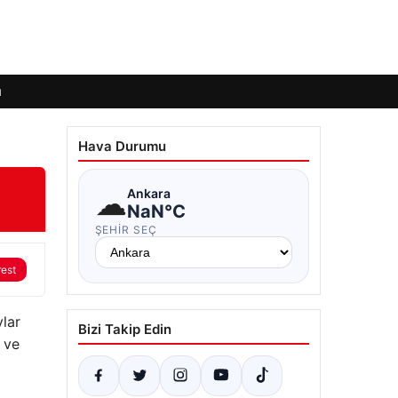
ı
Hava Durumu
☁
Ankara
NaN°C
ŞEHIR SEÇ
rest
lar
Bizi Takip Edin
 ve