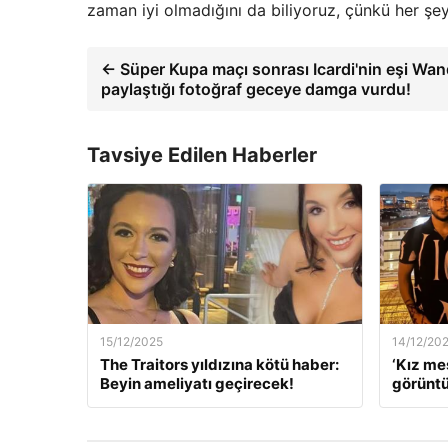
zaman iyi olmadığını da biliyoruz, çünkü her şe
← Süper Kupa maçı sonrası Icardi'nin eşi Wan
paylaştığı fotoğraf geceye damga vurdu!
Tavsiye Edilen Haberler
15/12/2025
14/12/20
The Traitors yıldızına kötü haber:
‘Kız me
Beyin ameliyatı geçirecek!
görüntü