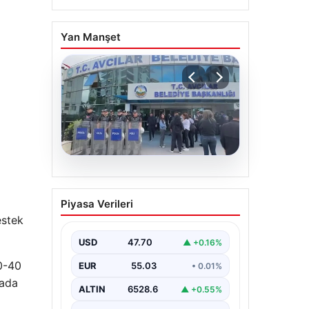
Yan Manşet
05.08.2026
Avcılar Belediyesi’ne
Piyasa Verileri
operasyon. 12 şüpheli
estek
gözaltına alındı
USD
47.70
▲ +0.16%
30-40
EUR
55.03
• 0.01%
tada
ALTIN
6528.6
▲ +0.55%