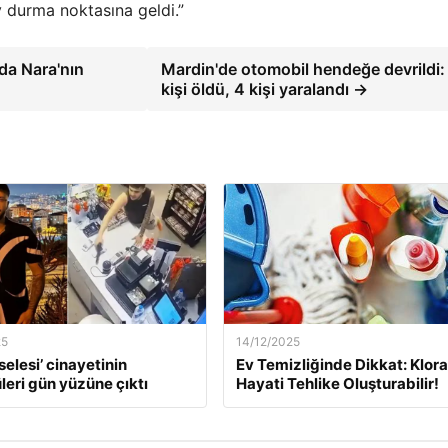
y durma noktasına geldi.”
da Nara'nın
Mardin'de otomobil hendeğe devrildi:
kişi öldü, 4 kişi yaralandı →
25
14/12/2025
selesi’ cinayetinin
Ev Temizliğinde Dikkat: Klor
leri gün yüzüne çıktı
Hayati Tehlike Oluşturabilir!