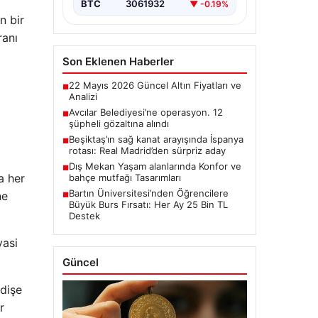
BTC
3061932
▼ -0.19%
n bir
ranı
Son Eklenen Haberler
22 Mayıs 2026 Güncel Altın Fiyatları ve
■
Analizi
Avcılar Belediyesi’ne operasyon. 12
■
şüpheli gözaltına alındı
Beşiktaş’ın sağ kanat arayışında İspanya
■
rotası: Real Madrid’den sürpriz aday
Dış Mekan Yaşam alanlarında Konfor ve
■
a her
bahçe mutfağı Tasarımları
Bartın Üniversitesi’nden Öğrencilere
ne
■
Büyük Burs Fırsatı: Her Ay 25 Bin TL
Destek
yasi
Güncel
dişe
r