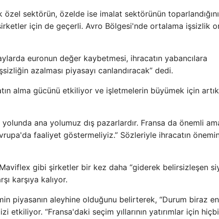
özel sektörün, özelde ise imalat sektörünün toparlandığını
rketler için de geçerli. Avro Bölgesi'nde ortalama işsizlik o
aylarda euronun değer kaybetmesi, ihracatın yabancılara
i işsizliğin azalması piyasayı canlandıracak” dedi.
atın alma gücünü etkiliyor ve işletmelerin büyümek için artık
yolunda ana yolumuz dış pazarlardır. Fransa da önemli am
upa'da faaliyet göstermeliyiz.” Sözleriyle ihracatın önemi
aviflex gibi şirketler bir kez daha “giderek belirsizleşen si
şı karşıya kalıyor.
in piyasanın aleyhine olduğunu belirterek, “Durum biraz en
zi etkiliyor. “Fransa'daki seçim yıllarının yatırımlar için hiçbi