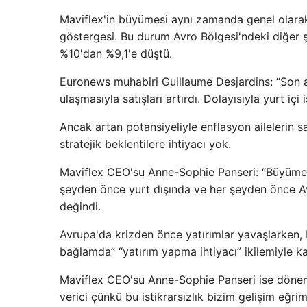
Maviflex'in büyümesi aynı zamanda genel olarak 
göstergesi. Bu durum Avro Bölgesi'ndeki diğer şi
%10'dan %9,1'e düştü.
Euronews muhabiri Guillaume Desjardins: “Son 
ulaşmasıyla satışları artırdı. Dolayısıyla yurt iç
Ancak artan potansiyeliyle enflasyon ailelerin s
stratejik beklentilere ihtiyacı yok.
Maviflex CEO'su Anne-Sophie Panseri: “Büyüme 
şeyden önce yurt dışında ve her şeyden önce Avr
değindi.
Avrupa'da krizden önce yatırımlar yavaşlarken, M
bağlamda” “yatırım yapma ihtiyacı” ikilemiyle kar
Maviflex CEO'su Anne-Sophie Panseri ise dönem
verici çünkü bu istikrarsızlık bizim gelişim eğrimi