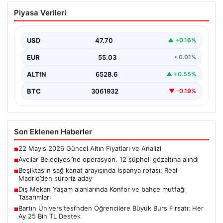
Avcılar Belediyesi’ne operasyon. 12
Piyasa Verileri
şüpheli gözaltına alındı
USD
47.70
▲ +0.16%
EUR
55.03
• 0.01%
ALTIN
6528.6
▲ +0.55%
BTC
3061932
▼ -0.19%
Son Eklenen Haberler
22 Mayıs 2026 Güncel Altın Fiyatları ve Analizi
■
Avcılar Belediyesi’ne operasyon. 12 şüpheli gözaltına alındı
■
Beşiktaş’ın sağ kanat arayışında İspanya rotası: Real
■
Madrid’den sürpriz aday
Dış Mekan Yaşam alanlarında Konfor ve bahçe mutfağı
■
Tasarımları
Bartın Üniversitesi’nden Öğrencilere Büyük Burs Fırsatı: Her
■
Ay 25 Bin TL Destek