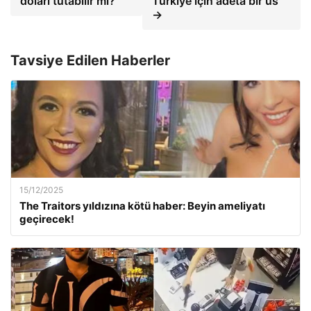
doları tutabilir mi?
Türkiye için adeta bir üs”
→
Tavsiye Edilen Haberler
15/12/2025
The Traitors yıldızına kötü haber: Beyin ameliyatı
geçirecek!