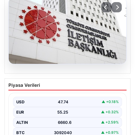
07.08.2026
Mekke Ortak Savunma Anlaşması.
Piyasa Verileri
DMM’den anlaşmaya yönelik iddialara
yalanlama geldi
USD
47.74
▲ +0.18%
EUR
55.25
▲ +0.32%
ALTIN
6660.6
▲ +2.59%
BTC
3092040
▲ +0.97%