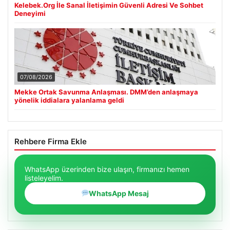
Kelebek.Org İle Sanal İletişimin Güvenli Adresi Ve Sohbet
Deneyimi
07/08/2026
Mekke Ortak Savunma Anlaşması. DMM’den anlaşmaya
yönelik iddialara yalanlama geldi
Rehbere Firma Ekle
WhatsApp üzerinden bize ulaşın, firmanızı hemen
listeleyelim.
WhatsApp Mesaj