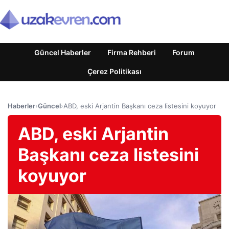
Güncel Haberler
Firma Rehberi
Forum
Çerez Politikası
Haberler
›
Güncel
›
ABD, eski Arjantin Başkanı ceza listesini koyuyor
ABD, eski Arjantin
Başkanı ceza listesini
koyuyor