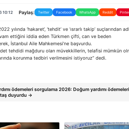
Paylaş:
6 10:12
Twitter
Facebook
WhatsApp
Reddit
Pinte
lında ‘hakaret’, ‘tehdit’ ve ‘ısrarlı takip’ suçlarından ad
vam ettiğini iddia eden Türkmen çifti, can ve beden
ürerek, İstanbul Aile Mahkemesi’ne başvurdu.
iddet tehdidi mağduru olan müvekkillerin, telafisi mümkün o
ında korunma tedbiri verilmesini istiyoruz” dedi.
rdımı ödemeleri sorgulama 2026: Doğum yardımı ödemeler
ktaş duyurdu →