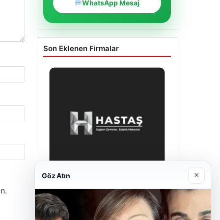
WhatsApp Mesaj
Son Eklenen Firmalar
×
Göz Atın
n.
Enes Kaplan Avukatlık Bürosu
28/04/2026