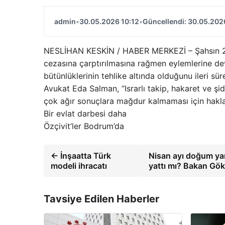
admin
•
30.05.2026 10:12
•
Güncellendi: 30.05.202
NESLİHAN KESKİN / HABER MERKEZİ – Şahsın 2022 yı
cezasına çarptırılmasına rağmen eylemlerine de
bütünlüklerinin tehlike altında olduğunu ileri s
Avukat Eda Salman, “Israrlı takip, hakaret ve ş
çok ağır sonuçlara mağdur kalmaması için haklar
Bir evlat darbesi daha
Özçivit’ler Bodrum’da
← İnşaatta Türk
Nisan ayı doğum ya
modeli ihracatı
yattı mı? Bakan Gö
Tavsiye Edilen Haberler