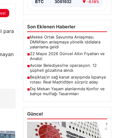
BTC
3061932
▼ -0.19%
rest
Son Eklenen Haberler
li para
Mekke Ortak Savunma Anlaşması.
■
DMM’den anlaşmaya yönelik iddialara
yalanlama geldi
lmayan
22 Mayıs 2026 Güncel Altın Fiyatları ve
■
Analizi
Avcılar Belediyesi’ne operasyon. 12
■
şüpheli gözaltına alındı
Beşiktaş’ın sağ kanat arayışında İspanya
■
rotası: Real Madrid’den sürpriz aday
Dış Mekan Yaşam alanlarında Konfor ve
■
bahçe mutfağı Tasarımları
i
Güncel