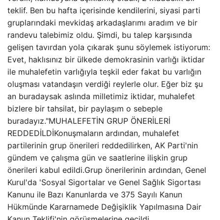
teklif. Ben bu hafta içerisinde kendilerini, siyasi parti
gruplarındaki mevkidaş arkadaşlarımı aradım ve bir
randevu talebimiz oldu. Şimdi, bu talep karşısında
gelişen tavırdan yola çıkarak şunu söylemek istiyorum:
Evet, haklısınız bir ülkede demokrasinin varlığı iktidar
ile muhalefetin varlığıyla teşkil eder fakat bu varlığın
oluşması vatandaşın verdiği reylerle olur. Eğer biz şu
an buradaysak aslında milletimiz iktidar, muhalefet
bizlere bir tahsilat, bir paylaşım o sebeple
buradayız."MUHALEFETİN GRUP ÖNERİLERİ
REDDEDİLDİKonuşmaların ardından, muhalefet
partilerinin grup önerileri reddedilirken, AK Parti'nin
gündem ve çalışma gün ve saatlerine ilişkin grup
önerileri kabul edildi.Grup önerilerinin ardından, Genel
Kurul'da 'Sosyal Sigortalar ve Genel Sağlık Sigortası
Kanunu ile Bazı Kanunlarda ve 375 Sayılı Kanun
Hükmünde Kararnamede Değişiklik Yapılmasına Dair
Kanun Teklifi'nin görüşmelerine geçildi.