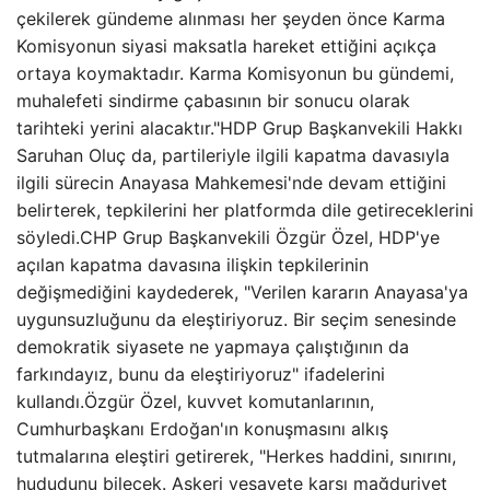
çekilerek gündeme alınması her şeyden önce Karma
Komisyonun siyasi maksatla hareket ettiğini açıkça
ortaya koymaktadır. Karma Komisyonun bu gündemi,
muhalefeti sindirme çabasının bir sonucu olarak
tarihteki yerini alacaktır."HDP Grup Başkanvekili Hakkı
Saruhan Oluç da, partileriyle ilgili kapatma davasıyla
ilgili sürecin Anayasa Mahkemesi'nde devam ettiğini
belirterek, tepkilerini her platformda dile getireceklerini
söyledi.CHP Grup Başkanvekili Özgür Özel, HDP'ye
açılan kapatma davasına ilişkin tepkilerinin
değişmediğini kaydederek, "Verilen kararın Anayasa'ya
uygunsuzluğunu da eleştiriyoruz. Bir seçim senesinde
demokratik siyasete ne yapmaya çalıştığının da
farkındayız, bunu da eleştiriyoruz" ifadelerini
kullandı.Özgür Özel, kuvvet komutanlarının,
Cumhurbaşkanı Erdoğan'ın konuşmasını alkış
tutmalarına eleştiri getirerek, "Herkes haddini, sınırını,
hududunu bilecek. Askeri vesayete karşı mağduriyet