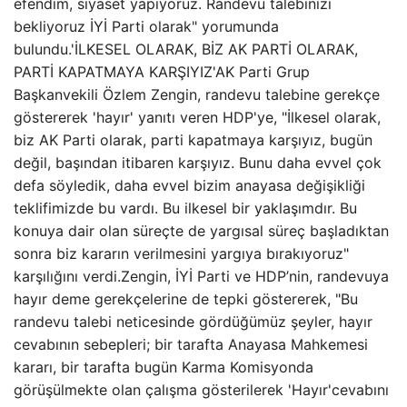
efendim, siyaset yapıyoruz. Randevu talebinizi
bekliyoruz İYİ Parti olarak" yorumunda
bulundu.'İLKESEL OLARAK, BİZ AK PARTİ OLARAK,
PARTİ KAPATMAYA KARŞIYIZ'AK Parti Grup
Başkanvekili Özlem Zengin, randevu talebine gerekçe
göstererek 'hayır' yanıtı veren HDP'ye, "İlkesel olarak,
biz AK Parti olarak, parti kapatmaya karşıyız, bugün
değil, başından itibaren karşıyız. Bunu daha evvel çok
defa söyledik, daha evvel bizim anayasa değişikliği
teklifimizde bu vardı. Bu ilkesel bir yaklaşımdır. Bu
konuya dair olan süreçte de yargısal süreç başladıktan
sonra biz kararın verilmesini yargıya bırakıyoruz"
karşılığını verdi.Zengin, İYİ Parti ve HDP’nin, randevuya
hayır deme gerekçelerine de tepki göstererek, "Bu
randevu talebi neticesinde gördüğümüz şeyler, hayır
cevabının sebepleri; bir tarafta Anayasa Mahkemesi
kararı, bir tarafta bugün Karma Komisyonda
görüşülmekte olan çalışma gösterilerek 'Hayır'cevabını