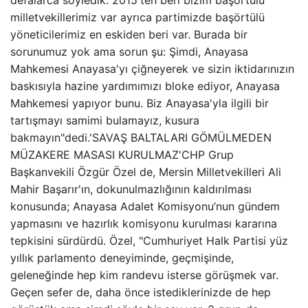
defalarca söyledik. 2015'ten beri bizim başörtülü
milletvekillerimiz var ayrıca partimizde başörtülü
yöneticilerimiz en eskiden beri var. Burada bir
sorunumuz yok ama sorun şu: Şimdi, Anayasa
Mahkemesi Anayasa'yı çiğneyerek ve sizin iktidarınızın
baskısıyla hazine yardımımızı bloke ediyor, Anayasa
Mahkemesi yapıyor bunu. Biz Anayasa'yla ilgili bir
tartışmayı samimi bulamayız, kusura
bakmayın"dedi.'SAVAŞ BALTALARI GÖMÜLMEDEN
MÜZAKERE MASASI KURULMAZ'CHP Grup
Başkanvekili Özgür Özel de, Mersin Milletvekilleri Ali
Mahir Başarır'ın, dokunulmazlığının kaldırılması
konusunda; Anayasa Adalet Komisyonu’nun gündem
yapmasını ve hazırlık komisyonu kurulması kararına
tepkisini sürdürdü. Özel, "Cumhuriyet Halk Partisi yüz
yıllık parlamento deneyiminde, geçmişinde,
geleneğinde hep kim randevu isterse görüşmek var.
Geçen sefer de, daha önce istediklerinizde de hep