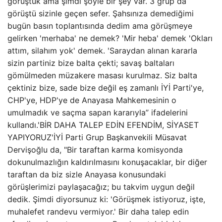
görüştük ama şimdi şöyle bir şey var. 3 grup da
görüştü sizinle geçen sefer. Şahsınıza demediğimi
bugün basın toplantısında dedim ama görüşmeye
gelirken 'merhaba' ne demek? 'Mir heba' demek 'Okları
attım, silahım yok' demek. 'Saraydan alınan kararla
sizin partiniz bize balta çekti; savaş baltaları
gömülmeden müzakere masası kurulmaz. Siz balta
çektiniz bize, sade bize değil eş zamanlı İYİ Parti'ye,
CHP'ye, HDP'ye de Anayasa Mahkemesinin o
umulmadık ve saçma sapan kararıyla” ifadelerini
kullandı.'BİR DAHA TALEP EDİN EFENDİM, SİYASET
YAPIYORUZ'İYİ Parti Grup Başkanvekili Müsavat
Dervişoğlu da, "Bir taraftan karma komisyonda
dokunulmazlığın kaldırılmasını konuşacaklar, bir diğer
taraftan da biz sizle Anayasa konusundaki
görüşlerimizi paylaşacağız; bu takvim uygun değil
dedik. Şimdi diyorsunuz ki: 'Görüşmek istiyoruz, işte,
muhalefet randevu vermiyor.' Bir daha talep edin