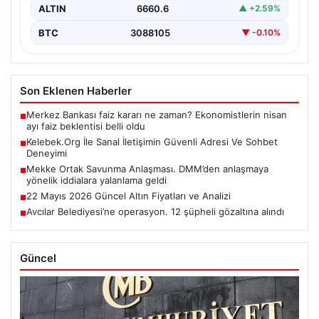
ALTIN
6660.6
▲ +2.59%
BTC
3088105
▼ -0.10%
Son Eklenen Haberler
Merkez Bankası faiz kararı ne zaman? Ekonomistlerin nisan
■
ayı faiz beklentisi belli oldu
Kelebek.Org İle Sanal İletişimin Güvenli Adresi Ve Sohbet
■
Deneyimi
Mekke Ortak Savunma Anlaşması. DMM’den anlaşmaya
■
yönelik iddialara yalanlama geldi
22 Mayıs 2026 Güncel Altın Fiyatları ve Analizi
■
Avcılar Belediyesi’ne operasyon. 12 şüpheli gözaltına alındı
■
Güncel