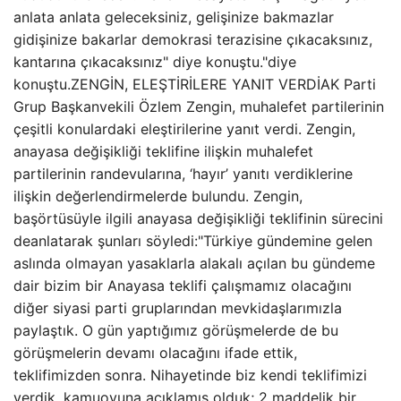
anlata anlata geleceksiniz, gelişinize bakmazlar
gidişinize bakarlar demokrasi terazisine çıkacaksınız,
kantarına çıkacaksınız" diye konuştu."diye
konuştu.ZENGİN, ELEŞTİRİLERE YANIT VERDİAK Parti
Grup Başkanvekili Özlem Zengin, muhalefet partilerinin
çeşitli konulardaki eleştirilerine yanıt verdi. Zengin,
anayasa değişikliği teklifine ilişkin muhalefet
partilerinin randevularına, ‘hayır’ yanıtı verdiklerine
ilişkin değerlendirmelerde bulundu. Zengin,
başörtüsüyle ilgili anayasa değişikliği teklifinin sürecini
deanlatarak şunları söyledi:"Türkiye gündemine gelen
aslında olmayan yasaklarla alakalı açılan bu gündeme
dair bizim bir Anayasa teklifi çalışmamız olacağını
diğer siyasi parti gruplarından mevkidaşlarımızla
paylaştık. O gün yaptığımız görüşmelerde de bu
görüşmelerin devamı olacağını ifade ettik,
teklifimizden sonra. Nihayetinde biz kendi teklifimizi
verdik, kamuoyuna açıklamış olduk; 2 maddelik bir