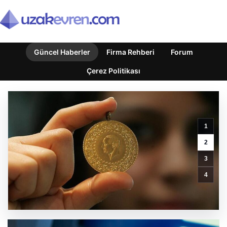
Güncel Haberler
Firma Rehberi
Forum
Çerez Politikası
Bartın
Üniversitesi’nden
Öğrencilere
Büyük
1
Burs
Fırsatı:
2
Her
3
Ay
25
4
Bin
TL
Destek
GÜNCEL HABERLER
0 YORUM