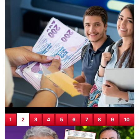
SICAK HABER
06.08.2026
22 Mayıs 2026 Güncel Altın Fiyatları ve
Analizi
1
2
3
4
5
6
7
8
9
10