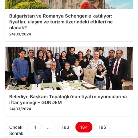
Bulgaristan ve Romanya Schengen'e katılıyor:
fiyatlar, ulaşım ve turizm üzerindeki etkileri ne
olacak?
24/03/2024
Belediye Başkanı Topaloğlu'nun tiyatro oyuncularına
iftar yemeği – GÜNDEM
24/03/2024
Yazı
Önceki
1
…
183
184
185
Sonraki
sayfalaması