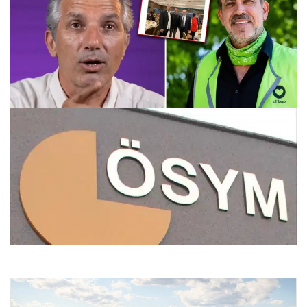
Nedim Şener’in 2023 Yılındaki Paylaşımları ve Ahbap’a
Destek Verenlere Yönelik Tartışmalar
26.07.2026 10:58
Bu hafta sonu sınav var mı? 25-26 Temmuz 2026 hangi
sınavlar var?