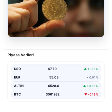
05.08.2026
Avcılar Belediyesi’ne operasyon. 12
Piyasa Verileri
şüpheli gözaltına alındı
USD
47.70
▲ +0.16%
EUR
55.03
• 0.01%
ALTIN
6528.6
▲ +0.55%
BTC
3061932
▼ -0.19%