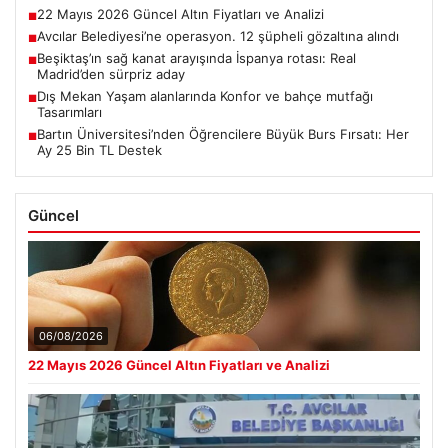
22 Mayıs 2026 Güncel Altın Fiyatları ve Analizi
■
Avcılar Belediyesi’ne operasyon. 12 şüpheli gözaltına alındı
■
Beşiktaş’ın sağ kanat arayışında İspanya rotası: Real
■
Madrid’den sürpriz aday
Dış Mekan Yaşam alanlarında Konfor ve bahçe mutfağı
■
Tasarımları
Bartın Üniversitesi’nden Öğrencilere Büyük Burs Fırsatı: Her
■
Ay 25 Bin TL Destek
Güncel
06/08/2026
22 Mayıs 2026 Güncel Altın Fiyatları ve Analizi