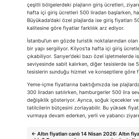
çeşitli bölgelerdeki plajların giriş ücretleri, ziy
hafta içi giriş ücretleri 500 liradan başlarken,
Büyükada’daki özel plajlarda ise giriş fiyatları 5
kalitesine göre fiyatlar farklılık arz ediyor.
İstanbul’un en gözde turistik noktalarından olan 
bir yapı sergiliyor. Kilyos’ta hafta içi giriş ücre
çıkabiliyor. Sarıyer’deki bazı özel işletmelerde is
seviyesinde sabit kalırken, diğer tesislerde ise 
tesislerin sunduğu hizmet ve konseptlere göre fi
Yeme-içme fiyatlarına baktığımızda ise plajlard
300 liradan satılırken, hamburgerler 500 lira sev
değişiklik gösteriyor. Ayrıca, soğuk içecekler ve
tatilcilerin bütçesini zorlayabilir. Bu yüksek fiya
vurmaya devam ederken, yerli ve yabancı ziyaret
← Altın fiyatları canlı 14 Nisan 2026: Altın fiy