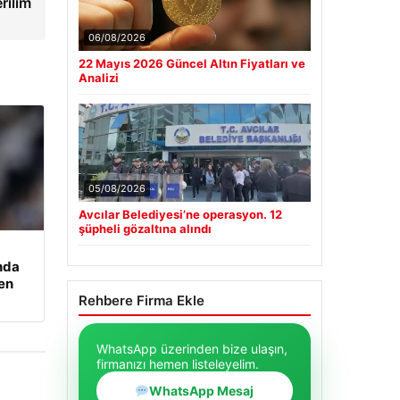
rilim
06/08/2026
22 Mayıs 2026 Güncel Altın Fiyatları ve
Analizi
05/08/2026
Avcılar Belediyesi’ne operasyon. 12
şüpheli gözaltına alındı
nda
den
Rehbere Firma Ekle
WhatsApp üzerinden bize ulaşın,
firmanızı hemen listeleyelim.
WhatsApp Mesaj