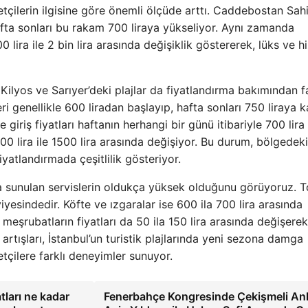
aretçilerin ilgisine göre önemli ölçüde arttı. Caddebostan Sahi
 hafta sonları bu rakam 700 liraya yükseliyor. Aynı zamanda
00 lira ile 2 bin lira arasında değişiklik göstererek, lüks ve 
Kilyos ve Sarıyer’deki plajlar da fiyatlandırma bakımından fa
tleri genellikle 600 liradan başlayıp, hafta sonları 750 liraya 
e giriş fiyatları haftanın herhangi bir günü itibariyle 700 lira
500 lira ile 1500 lira arasında değişiyor. Bu durum, bölgedeki
yatlandırmada çeşitlilik gösteriyor.
a sunulan servislerin oldukça yüksek olduğunu görüyoruz. T
iyesindedir. Köfte ve ızgaralar ise 600 ila 700 lira arasında
 meşrubatların fiyatları da 50 ila 150 lira arasında değişerek
t artışları, İstanbul’un turistik plajlarında yeni sezona damga
çilere farklı deneyimler sunuyor.
atları ne kadar
Fenerbahçe Kongresinde Çekişmeli Anl