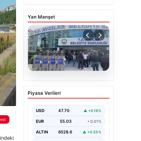
Yan Manşet
05.08.2026
Avcılar Belediyesi’ne
Piyasa Verileri
operasyon. 12 şüpheli
gözaltına alındı
USD
47.70
▲ +0.16%
rest
EUR
55.03
• 0.01%
ALTIN
6528.6
▲ +0.55%
çindeki