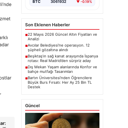
BTC
3061932
▼ -0.19%
li’nde
hizmet
Son Eklenen Haberler
22 Mayıs 2026 Güncel Altın Fiyatları ve
■
rklı
Analizi
kadar
Avcılar Belediyesi’ne operasyon. 12
■
şüpheli gözaltına alındı
Beşiktaş’ın sağ kanat arayışında İspanya
■
rotası: Real Madrid’den sürpriz aday
Dış Mekan Yaşam alanlarında Konfor ve
■
bahçe mutfağı Tasarımları
ostlar
Bartın Üniversitesi’nden Öğrencilere
■
Büyük Burs Fırsatı: Her Ay 25 Bin TL
Destek
,
Güncel
ar: