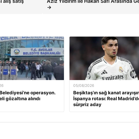
 alış satış
Aziz Yıldırım ile Hakan Safi Arasında Ge
→
26
05/08/2026
 Belediyesi’ne operasyon.
Beşiktaş’ın sağ kanat arayışı
li gözaltına alındı
İspanya rotası: Real Madrid’
sürpriz aday