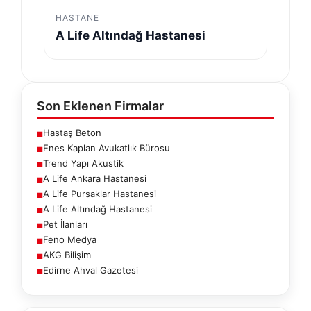
HASTANE
A Life Altındağ Hastanesi
Son Eklenen Firmalar
Hastaş Beton
■
Enes Kaplan Avukatlık Bürosu
■
Trend Yapı Akustik
■
A Life Ankara Hastanesi
■
A Life Pursaklar Hastanesi
■
A Life Altındağ Hastanesi
■
Pet İlanları
■
Feno Medya
■
AKG Bilişim
■
Edirne Ahval Gazetesi
■