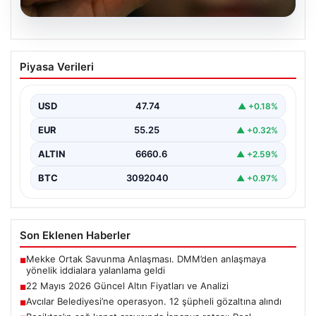
06.08.2026
22 Mayıs 2026 Güncel Altın Fiyatları ve
Piyasa Verileri
Analizi
24 Mayıs 2026 tarihine yaklaşırken, altın fiyatlarındaki
hareketlilik yatırımcıların ve ilgili piyasa uzmanlarının
USD
47.74
▲ +0.18%
en…
EUR
55.25
▲ +0.32%
ALTIN
6660.6
▲ +2.59%
BTC
3092040
▲ +0.97%
Son Eklenen Haberler
Mekke Ortak Savunma Anlaşması. DMM’den anlaşmaya
■
yönelik iddialara yalanlama geldi
22 Mayıs 2026 Güncel Altın Fiyatları ve Analizi
■
Avcılar Belediyesi’ne operasyon. 12 şüpheli gözaltına alındı
■