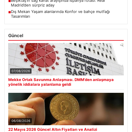
Beşiktaş’ın sağ kanat arayışında İspanya rotası: Real
■
Madrid’den sürpriz aday
Dış Mekan Yaşam alanlarında Konfor ve bahçe mutfağı
■
Tasarımları
Güncel
07/08/2026
Mekke Ortak Savunma Anlaşması. DMM’den anlaşmaya
yönelik iddialara yalanlama geldi
06/08/2026
22 Mayıs 2026 Güncel Altın Fiyatları ve Analizi