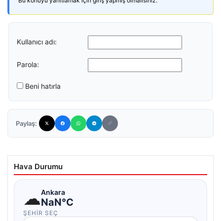
Bu konuyu yanıtlamak için giriş yapmış olmalısınız.
Kullanıcı adı:
Parola:
Beni hatırla
Paylaş:
Hava Durumu
☁
Ankara
NaN°C
ŞEHIR SEÇ