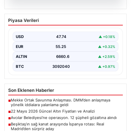
06.08.2026
22 Mayıs 2026 Güncel Altın Fiyatları ve
Piyasa Verileri
Analizi
24 Mayıs 2026 tarihine yaklaşırken, altın fiyatlarındaki
hareketlilik yatırımcıların ve ilgili piyasa uzmanlarının
USD
47.74
▲ +0.18%
en…
EUR
55.25
▲ +0.32%
ALTIN
6660.6
▲ +2.59%
BTC
3092040
▲ +0.97%
Son Eklenen Haberler
Mekke Ortak Savunma Anlaşması. DMM’den anlaşmaya
■
yönelik iddialara yalanlama geldi
22 Mayıs 2026 Güncel Altın Fiyatları ve Analizi
■
Avcılar Belediyesi’ne operasyon. 12 şüpheli gözaltına alındı
■
Beşiktaş’ın sağ kanat arayışında İspanya rotası: Real
■
Madrid’den sürpriz aday