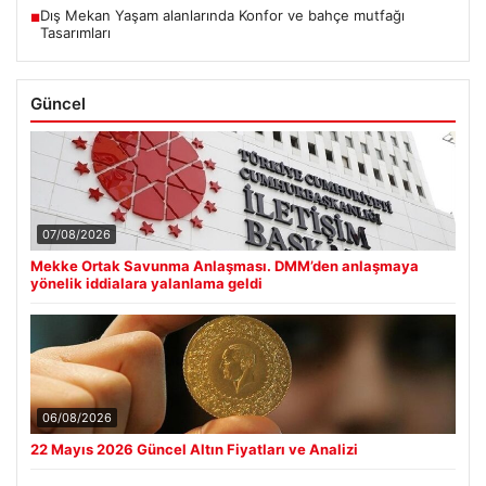
Dış Mekan Yaşam alanlarında Konfor ve bahçe mutfağı
■
Tasarımları
Güncel
07/08/2026
Mekke Ortak Savunma Anlaşması. DMM’den anlaşmaya
yönelik iddialara yalanlama geldi
06/08/2026
22 Mayıs 2026 Güncel Altın Fiyatları ve Analizi