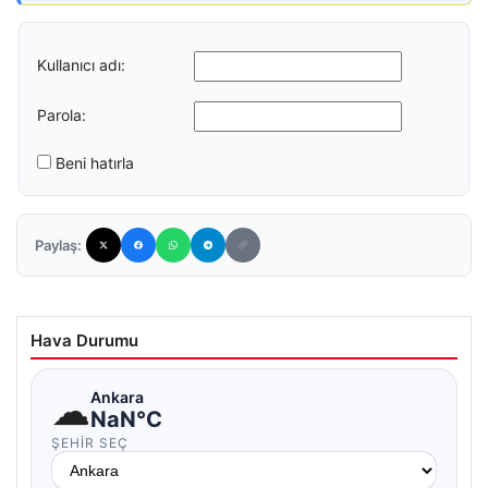
Kullanıcı adı:
Parola:
Beni hatırla
Paylaş:
Hava Durumu
☁
Ankara
NaN°C
ŞEHIR SEÇ