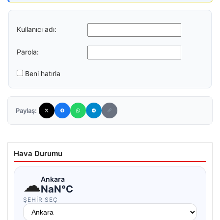
Kullanıcı adı:
Parola:
Beni hatırla
Paylaş:
Hava Durumu
☁
Ankara
NaN°C
ŞEHIR SEÇ