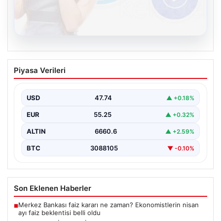
08.08.2026
Kelebek.Org İle Sanal İletişimin Güvenli
Piyasa Verileri
Adresi Ve Sohbet Deneyimi
İnternet çağında insanların kaliteli bir biçimde irtibat
kurması kritik bir değer ifade etmektedir. Halen…
USD
47.74
▲ +0.18%
EUR
55.25
▲ +0.32%
ALTIN
6660.6
▲ +2.59%
BTC
3088105
▼ -0.10%
Son Eklenen Haberler
Merkez Bankası faiz kararı ne zaman? Ekonomistlerin nisan
■
ayı faiz beklentisi belli oldu