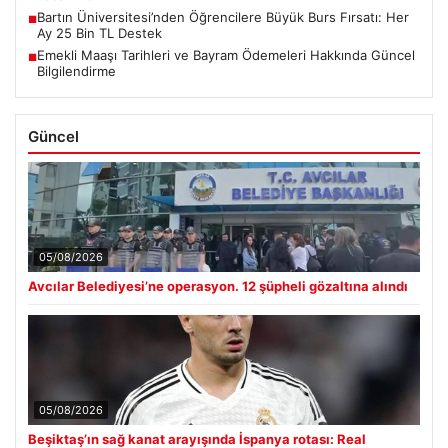
Bartın Üniversitesi’nden Öğrencilere Büyük Burs Fırsatı: Her
■
Ay 25 Bin TL Destek
Emekli Maaşı Tarihleri ve Bayram Ödemeleri Hakkında Güncel
■
Bilgilendirme
Güncel
05/08/2026
Avcılar Belediyesi’ne operasyon. 12 şüpheli gözaltına alındı
05/08/2026
Beşiktaş’ın sağ kanat arayışında İspanya rotası: Real