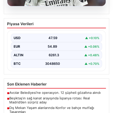
05.08.2026
Beşiktaş’ın sağ kanat arayışında
Piyasa Verileri
İspanya rotası: Real Madrid’den sürpriz
aday
USD
47.59
▲ +0.10%
Muhammed Salah için sürdürülen görüşmelerin son
noktasına ulaşmaması üzerine Beşiktaş yönetimi
EUR
54.89
▲ +0.06%
alternatif çözümlere hız…
ALTIN
6261.3
▲ +0.48%
BTC
3048650
▲ +0.70%
Son Eklenen Haberler
Avcılar Belediyesi’ne operasyon. 12 şüpheli gözaltına alındı
■
Beşiktaş’ın sağ kanat arayışında İspanya rotası: Real
■
Madrid’den sürpriz aday
Dış Mekan Yaşam alanlarında Konfor ve bahçe mutfağı
■
Tasarımları