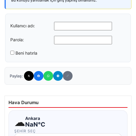
Bu konuyu yanıtlamak için giriş yapmış olmalısınız.
Kullanıcı adı:
Parola:
Beni hatırla
Paylaş:
Hava Durumu
☁
Ankara
NaN°C
ŞEHIR SEÇ