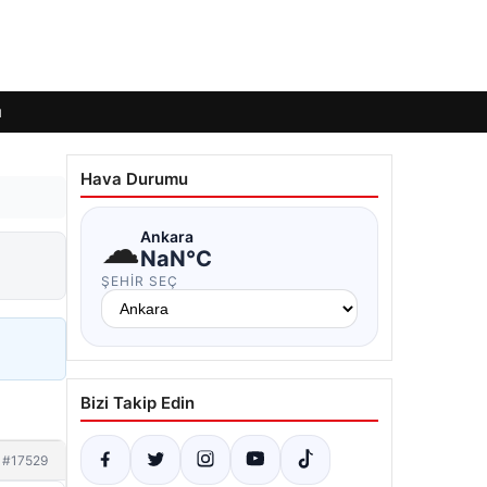
ı
Hava Durumu
☁
Ankara
NaN°C
ŞEHIR SEÇ
Bizi Takip Edin
#17529