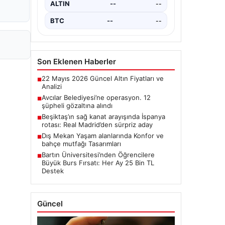
ALTIN
--
--
dönüştürmek için yeni imkanlar…
BTC
--
--
Son Eklenen Haberler
22 Mayıs 2026 Güncel Altın Fiyatları ve
■
Analizi
Avcılar Belediyesi’ne operasyon. 12
■
şüpheli gözaltına alındı
Beşiktaş’ın sağ kanat arayışında İspanya
■
rotası: Real Madrid’den sürpriz aday
Dış Mekan Yaşam alanlarında Konfor ve
■
bahçe mutfağı Tasarımları
Bartın Üniversitesi’nden Öğrencilere
■
Büyük Burs Fırsatı: Her Ay 25 Bin TL
Destek
Güncel