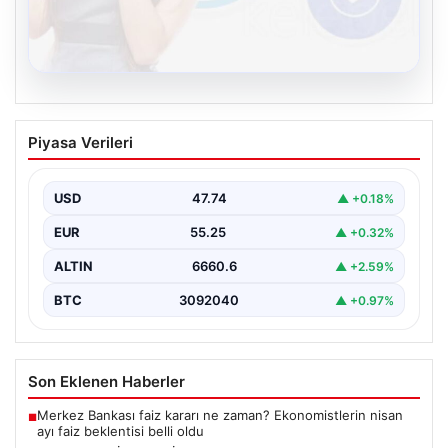
08.08.2026
Kelebek.Org İle Sanal İletişimin Güvenli
Piyasa Verileri
Adresi Ve Sohbet Deneyimi
İnternet çağında insanların kaliteli bir biçimde irtibat
kurması kritik bir değer ifade etmektedir. Halen…
USD
47.74
▲ +0.18%
EUR
55.25
▲ +0.32%
ALTIN
6660.6
▲ +2.59%
BTC
3092040
▲ +0.97%
Son Eklenen Haberler
Merkez Bankası faiz kararı ne zaman? Ekonomistlerin nisan
■
ayı faiz beklentisi belli oldu