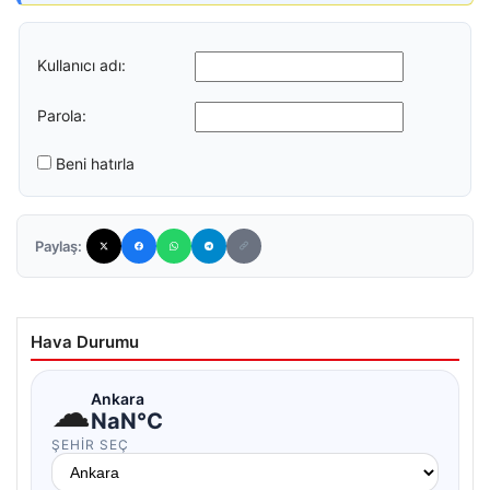
Kullanıcı adı:
Parola:
Beni hatırla
Paylaş:
Hava Durumu
☁
Ankara
NaN°C
ŞEHIR SEÇ