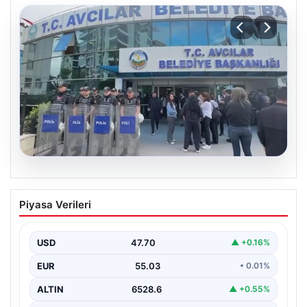
05.08.2026
Avcılar Belediyesi’ne operasyon. 12
Piyasa Verileri
şüpheli gözaltına alındı
USD
47.70
▲ +0.16%
EUR
55.03
• 0.01%
ALTIN
6528.6
▲ +0.55%