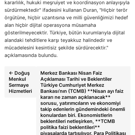
kararlılık, hukuki meşruiyet ve koordinasyon anlayışıyla
sürdürmektedir" ifadesini kullanan Duran, "Hiçbir terör
örgütüne, hiçbir uzantısına ve milli güvenliğimizi hedef
alan hiçbir dijital operasyona müsamaha
gösterilmeyecektir. Türkiye, bütün kurumlarıyla dijital
alandaki tehditlere karşı teyakkuz halindedir ve
mücadelesini kesintisiz şekilde sürdürecektir."
açıklamasında bulundu.
← Doğuş
Merkez Bankası Nisan Faiz
Menkul
Açıklaması Tarihi ve Beklentiler
Sermaye
Türkiye Cumhuriyet Merkez
Hizmetleri
Bankası’nın (TCMB) **Nisan ayı faiz
kararı ne zaman açıklanacak**
sorusu, yatırımcıların ve ekonomiyi
takip edenlerin gündemindeki önemli
konulardan biri. Ekonomistlerin
beklentileri netleşirken, **TCMB
politika faizi beklentileri**
piyasalarda tartışılıyor. Para Politikası