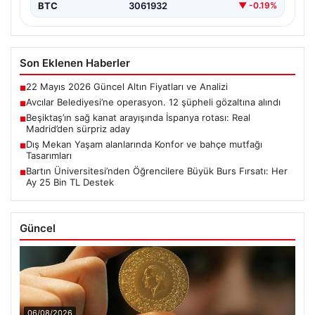
BTC
3061932
▼ -0.19%
Son Eklenen Haberler
22 Mayıs 2026 Güncel Altın Fiyatları ve Analizi
■
Avcılar Belediyesi’ne operasyon. 12 şüpheli gözaltına alındı
■
Beşiktaş’ın sağ kanat arayışında İspanya rotası: Real
■
Madrid’den sürpriz aday
Dış Mekan Yaşam alanlarında Konfor ve bahçe mutfağı
■
Tasarımları
Bartın Üniversitesi’nden Öğrencilere Büyük Burs Fırsatı: Her
■
Ay 25 Bin TL Destek
Güncel
06/08/2026