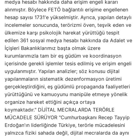
medya hesabı hakkında daha erişim engeli kararı
alınmıştır. Böylece FETÖ bağlantılı erişime engellenen
hesap sayısı 1731'e yükselmiştir. Ayrıca, yapılan detaylı
incelemeler sonucunda, terörizmi öven, teşvik eden ve
ülkemize karşı psikolojik harekat yürüttüğü tespit
edilen 361 sosyal medya hesabı hakkında da Adalet ve
İçişleri Bakanlıklarımız başta olmak üzere
kurumlarımızla tam bir eş güdüm ve koordinasyon
içerisinde gerekli işlemler tesis edilmiş ve erişim engeli
uygulanmıştır. Yapılan analizler; söz konusu dijital
yapılanmaların sistematik dezenformasyon üretimi
gerçekleştirdiğini, eş güdümlü propaganda faaliyetleri
yürüttüğünü ve kamuoyunu manipüle etmeye yönelik
organize hareket ettiğini açıkça ortaya
koymaktadır." DİJİTAL MECRALARDA TERÖRLE
MÜCADELE SÜRÜYOR "Cumhurbaşkanı Recep Tayyip
Erdoğan'ın liderliğinde Türkiye, terörle mücadelesini
yalnızca fiziki sahada değil, dijital mecralarda da aynı