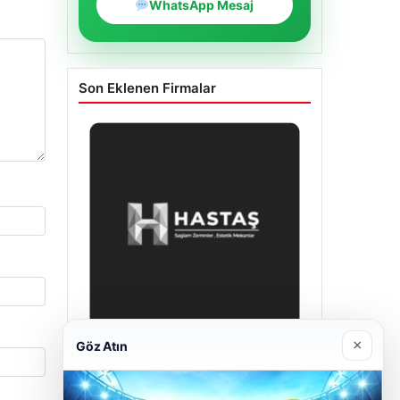
WhatsApp Mesaj
Son Eklenen Firmalar
×
Göz Atın
Enes Kaplan Avukatlık Bürosu
28/04/2026