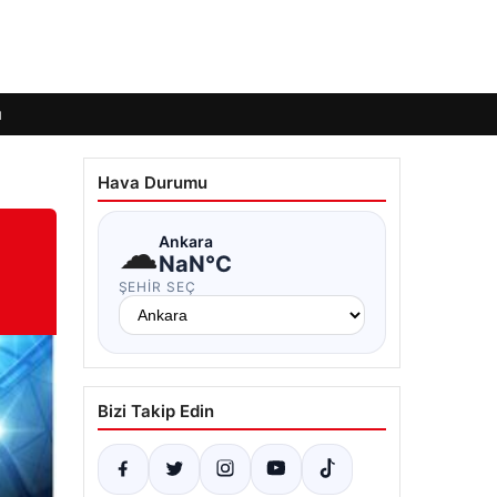
ı
Hava Durumu
☁
Ankara
NaN°C
ŞEHIR SEÇ
Bizi Takip Edin