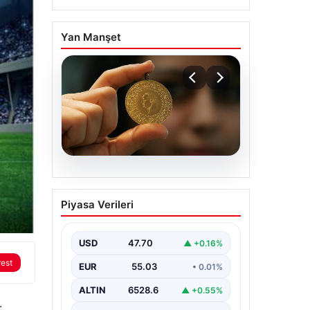
Yan Manşet
06.08.2026
22 Mayıs 2026 Güncel
Piyasa Verileri
Altın Fiyatları ve Analizi
24 Mayıs 2026 tarihine
yaklaşırken, altın fiyatlarındaki
USD
47.70
▲ +0.16%
hareketlilik yatırımcıların ve ilgili
piyasa uzmanlarının en…
rest
EUR
55.03
• 0.01%
ALTIN
6528.6
▲ +0.55%
.