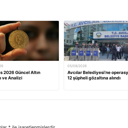
26
05/08/2026
s 2026 Güncel Altın
Avcılar Belediyesi’ne operasy
ı ve Analizi
12 şüpheli gözaltına alındı
nlar
*
ile işaretlenmişlerdir