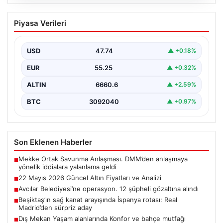
06.08.2026
22 Mayıs 2026 Güncel Altın Fiyatları ve
Piyasa Verileri
Analizi
24 Mayıs 2026 tarihine yaklaşırken, altın fiyatlarındaki
hareketlilik yatırımcıların ve ilgili piyasa uzmanlarının
USD
47.74
▲ +0.18%
en…
EUR
55.25
▲ +0.32%
ALTIN
6660.6
▲ +2.59%
BTC
3092040
▲ +0.97%
Son Eklenen Haberler
Mekke Ortak Savunma Anlaşması. DMM’den anlaşmaya
■
yönelik iddialara yalanlama geldi
22 Mayıs 2026 Güncel Altın Fiyatları ve Analizi
■
Avcılar Belediyesi’ne operasyon. 12 şüpheli gözaltına alındı
■
Beşiktaş’ın sağ kanat arayışında İspanya rotası: Real
■
Madrid’den sürpriz aday
Dış Mekan Yaşam alanlarında Konfor ve bahçe mutfağı
■