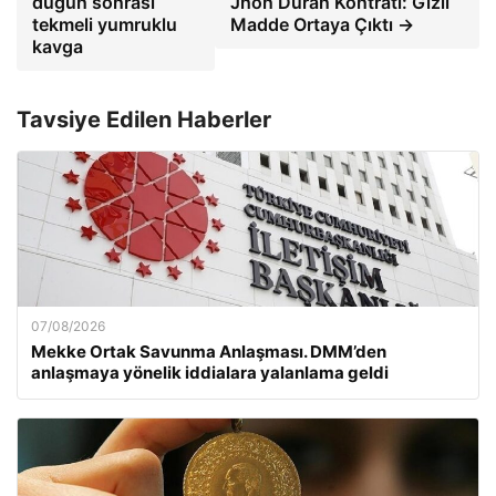
düğün sonrası
Jhon Duran Kontratı: Gizli
tekmeli yumruklu
Madde Ortaya Çıktı →
kavga
Tavsiye Edilen Haberler
07/08/2026
Mekke Ortak Savunma Anlaşması. DMM’den
anlaşmaya yönelik iddialara yalanlama geldi