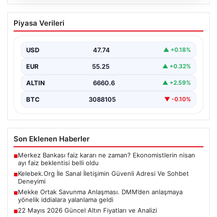
08.08.2026
Kelebek.Org İle Sanal İletişimin Güvenli
Piyasa Verileri
Adresi Ve Sohbet Deneyimi
İnternet çağında insanların kaliteli bir biçimde irtibat
kurması kritik bir değer ifade etmektedir. Halen…
USD
47.74
▲ +0.18%
EUR
55.25
▲ +0.32%
ALTIN
6660.6
▲ +2.59%
BTC
3088105
▼ -0.10%
Son Eklenen Haberler
Merkez Bankası faiz kararı ne zaman? Ekonomistlerin nisan
■
ayı faiz beklentisi belli oldu
Kelebek.Org İle Sanal İletişimin Güvenli Adresi Ve Sohbet
■
Deneyimi
Mekke Ortak Savunma Anlaşması. DMM’den anlaşmaya
■
yönelik iddialara yalanlama geldi
22 Mayıs 2026 Güncel Altın Fiyatları ve Analizi
■