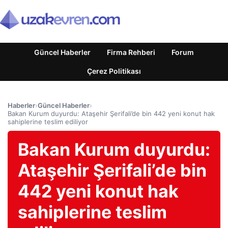
Güncel Haberler
Firma Rehberi
Forum
Çerez Politikası
Haberler
›
Güncel Haberler
›
Bakan Kurum duyurdu: Ataşehir Şerifali’de bin 442 yeni konut hak
sahiplerine teslim ediliyor
Bakan Kurum duyurdu:
Ataşehir Şerifali’de bin
442 yeni konut hak
sahiplerine teslim